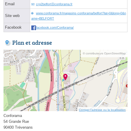
Email
crg2belfortⓐconforama.fr
www.conforama.fr/magasins-conforama/belfort?lat=0&long=0&n
Site web
ame=BELFORT
Facebook
facebook.com/Conforama/
Plan et adresse
© contributeurs OpenStreetMap
Corriger l’adresse ou la localisation
Conforama
54 Grande Rue
90400 Trévenans