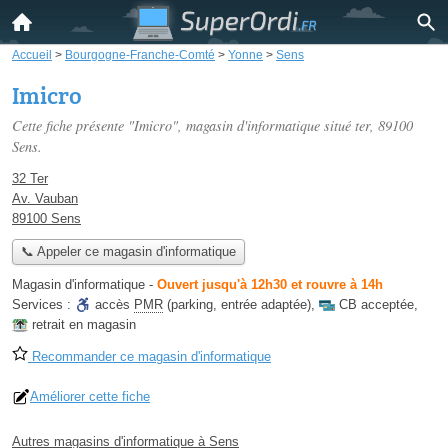
Accueil
>
Bourgogne-Franche-Comté
>
Yonne
>
Sens
Imicro
Cette fiche présente "Imicro", magasin d'informatique situé
ter
, 89100
Sens.
32 Ter
Av. Vauban
89100 Sens
📞 Appeler ce magasin d'informatique
Magasin d'informatique
-
Ouvert jusqu'à 12h30 et rouvre à 14h
Services :
accès
PMR
(parking, entrée adaptée)
,
CB acceptée
,
retrait en magasin
Recommander ce magasin d'informatique
Améliorer cette fiche
Autres magasins d'informatique à Sens