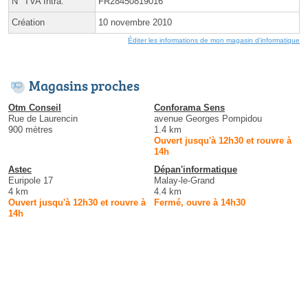
N° TVA Intra.
FR28450819016
Création
10 novembre 2010
Éditer les informations de mon magasin d'informatique
Magasins proches
Otm Conseil
Conforama Sens
Rue de Laurencin
avenue Georges Pompidou
900 mètres
1.4 km
Ouvert jusqu'à 12h30 et rouvre à
14h
Astec
Dépan'informatique
Euripole 17
Malay-le-Grand
4 km
4.4 km
Ouvert jusqu'à 12h30 et rouvre à
Fermé, ouvre à 14h30
14h