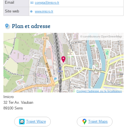
Email
comptaⓐimicro.fr
Site web
www.imicro.fr
Plan et adresse
© contributeurs OpenStreetMap
Corriger l’adresse ou la localisation
Imicro
32 Ter Av. Vauban
89100 Sens
Trajet Waze
Trajet Maps