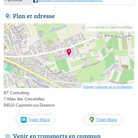
Plan et adresse
© contributeurs OpenStreetMap
Corriger l’adresse ou la localisation
BT Consulting
7 Allée des Crecerelles
84510 Caumont-sur-Durance
Trajet Waze
Trajet Maps
Venir en transports en commun