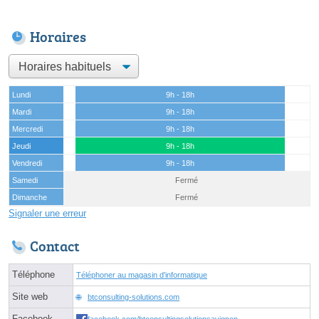
Horaires
Lundi
9h - 18h
Mardi
9h - 18h
Mercredi
9h - 18h
Jeudi
9h - 18h
Vendredi
9h - 18h
Samedi
Fermé
Dimanche
Fermé
Signaler une erreur
Contact
Téléphone
Téléphoner au magasin d'informatique
Site web
btconsulting-solutions.com
Facebook
facebook.com/btconsultingsolutionsavignon