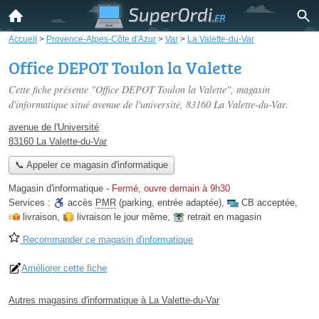
Accueil
>
Provence-Alpes-Côte d'Azur
>
Var
>
La Valette-du-Var
Office DEPOT Toulon la Valette
Cette fiche présente "Office DEPOT Toulon la Valette", magasin
d'informatique situé
avenue de l'université
, 83160 La Valette-du-Var.
avenue de l'Université
83160 La Valette-du-Var
📞 Appeler ce magasin d'informatique
Magasin d'informatique
-
Fermé, ouvre demain à 9h30
Services :
accès
PMR
(parking, entrée adaptée)
,
CB acceptée
,
livraison
,
livraison le jour même
,
retrait en magasin
Recommander ce magasin d'informatique
Améliorer cette fiche
Autres magasins d'informatique à La Valette-du-Var