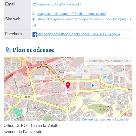
Email
magasin.toulonⓐofficedepot.fr
magasins.officedepot.fr/42-office-depot-toulon/
Site web
shop.alkor-groupe.com/officedepot-toulon-sp/ViewHomepage-S
tart
Facebook
facebook.com/Office-Depot-France-1814563355472294
Plan et adresse
© contributeurs OpenStreetMap
Corriger l’adresse ou la localisation
Office DEPOT Toulon la Valette
avenue de l'Université