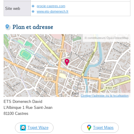
procie-castres.com
Site web
www.ets-domenech.fr
Plan et adresse
© contributeurs OpenStreetMap
Corriger l’adresse ou la localisation
ETS Domenech David
L'Albinque 1 Rue Saint-Jean
81100 Castres
Trajet Waze
Trajet Maps