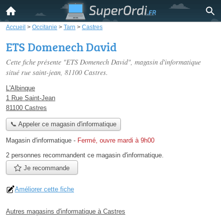
Accueil
>
Occitanie
>
Tarn
>
Castres
ETS Domenech David
Cette fiche présente "ETS Domenech David", magasin d'informatique
situé
rue saint-jean
, 81100 Castres.
L'Albinque
1 Rue Saint-Jean
81100 Castres
📞 Appeler ce magasin d'informatique
Magasin d'informatique
-
Fermé, ouvre mardi à 9h00
2 personnes
recommandent
ce magasin d'informatique.
Je recommande
Améliorer cette fiche
Autres magasins d'informatique à Castres