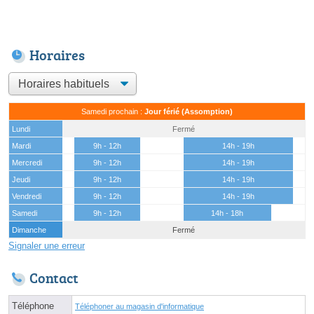
Horaires
Samedi prochain :
Jour férié (Assomption)
Lundi
Fermé
Mardi
9h - 12h
14h - 19h
Mercredi
9h - 12h
14h - 19h
Jeudi
9h - 12h
14h - 19h
Vendredi
9h - 12h
14h - 19h
Samedi
9h - 12h
14h - 18h
Dimanche
Fermé
Signaler une erreur
Contact
Téléphone
Téléphoner au magasin d'informatique