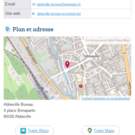
Email
abbeville-bureauⓐwanadoo.fr
Site web
abbeville-bureau.pcscloud.net
Plan et adresse
© contributeurs OpenStreetMap
Corriger l’adresse ou la localisation
Abbeville Bureau
4 place Bonaparte
80100 Abbeville
Trajet Waze
Trajet Maps