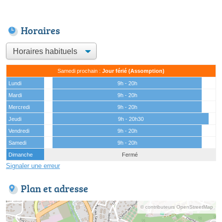
Horaires
Samedi prochain :
Jour férié (Assomption)
Lundi
9h - 20h
Mardi
9h - 20h
Mercredi
9h - 20h
Jeudi
9h - 20h30
Vendredi
9h - 20h
Samedi
9h - 20h
Dimanche
Fermé
Signaler une erreur
Plan et adresse
© contributeurs OpenStreetMap