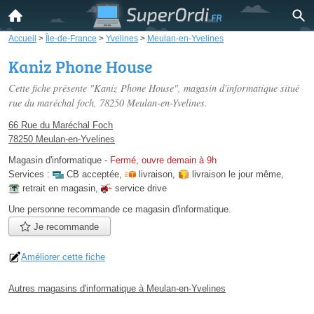
Accueil
>
Île-de-France
>
Yvelines
>
Meulan-en-Yvelines
Kaniz Phone House
Cette fiche présente "Kaniz Phone House", magasin d'informatique situé
rue du maréchal foch
, 78250 Meulan-en-Yvelines.
66 Rue du Maréchal Foch
78250 Meulan-en-Yvelines
Magasin d'informatique
-
Fermé, ouvre demain à 9h
Services :
CB acceptée
,
livraison
,
livraison le jour même
,
retrait en magasin
,
service drive
Une personne
recommande
ce magasin d'informatique.
Je recommande
Améliorer cette fiche
Autres magasins d'informatique à Meulan-en-Yvelines