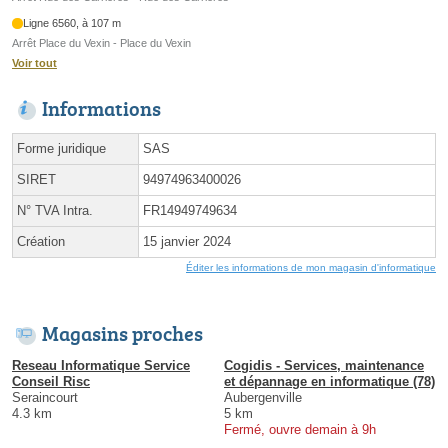
Ligne 6560, à 107 m
Arrêt Place du Vexin - Place du Vexin
Voir tout
Informations
Forme juridique
SAS
SIRET
94974963400026
N° TVA Intra.
FR14949749634
Création
15 janvier 2024
Éditer les informations de mon magasin d'informatique
Magasins proches
Reseau Informatique Service
Cogidis - Services, maintenance
Conseil Risc
et dépannage en informatique (78)
Seraincourt
Aubergenville
4.3 km
5 km
Fermé, ouvre demain à 9h