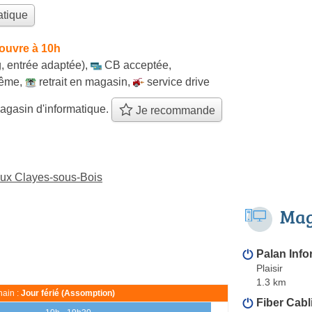
atique
ouvre à 10h
, entrée adaptée)
,
CB acceptée
,
même
,
retrait en magasin
,
service drive
agasin d'informatique.
Je recommande
aux Clayes-sous-Bois
Mag
Palan Info
Plaisir
1.3 km
ain :
Jour férié (Assomption)
Fiber Cabl