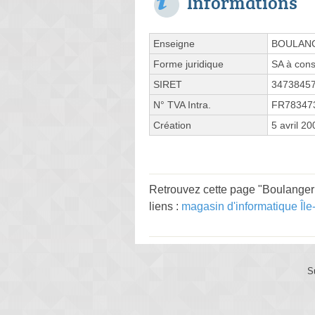
Informations
Enseigne
BOULAN
Forme juridique
SA à cons
SIRET
3473845
N° TVA Intra.
FR78347
Création
5 avril 20
Retrouvez cette page "Boulanger
liens :
magasin d'informatique Îl
S