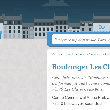
Accueil
>
Île-de-France
>
Yvelines
>
Les
Boulanger Les C
Cette fiche présente "Boulanger
d'informatique situé
centre comm
78340 Les Clayes-sous-Bois.
Centre Commercial Alpha Park a
78340 Les Clayes-sous-Bois