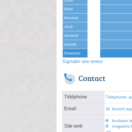
Lundi
Mardi
Mercredi
Jeudi
Vendredi
Samedi
Dimanche
Signaler une erreur
Contact
Téléphone
Téléphoner au
Email
laurent.a
boutique.l
Site web
magasins.
ois