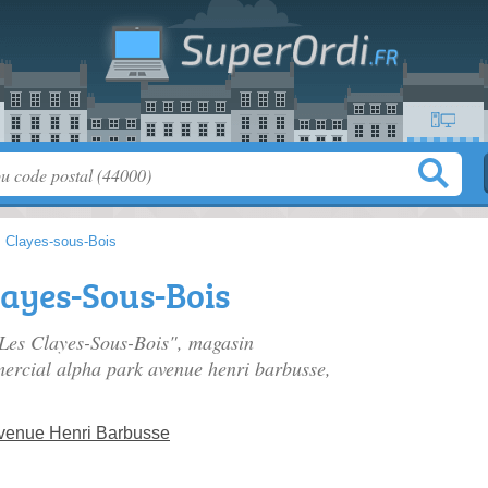
 Clayes-sous-Bois
layes-Sous-Bois
 Les Clayes-Sous-Bois", magasin
ercial alpha park avenue henri barbusse
,
venue Henri Barbusse