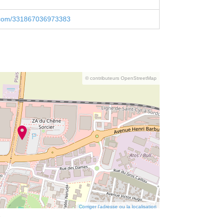
.com/331867036973383
© contributeurs OpenStreetMap
Corriger l’adresse ou la localisation
s