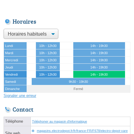
Horaires
Lundi
10h - 12h30
14h - 19h30
Mardi
10h - 12h30
14h - 19h30
Mercredi
10h - 12h30
14h - 19h30
Jeudi
10h - 12h30
14h - 19h30
Vendredi
10h - 12h30
14h - 19h30
Samedi
9h30 - 19h30
Dimanche
Fermé
Signaler une erreur
Contact
Téléphone
Téléphoner au magasin d'informatique
magasins.electrodepot.fr/fr/france-FR/F678/electro-depot-vare
Site web