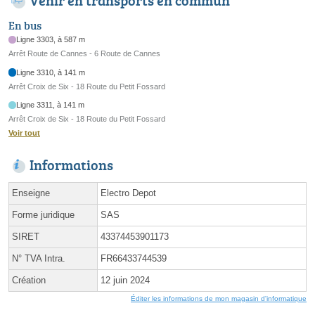
Venir en transports en commun
En bus
Ligne 3303, à 587 m
Arrêt Route de Cannes - 6 Route de Cannes
Ligne 3310, à 141 m
Arrêt Croix de Six - 18 Route du Petit Fossard
Ligne 3311, à 141 m
Arrêt Croix de Six - 18 Route du Petit Fossard
Voir tout
Informations
Enseigne
Electro Depot
Forme juridique
SAS
SIRET
43374453901173
N° TVA Intra.
FR66433744539
Création
12 juin 2024
Éditer les informations de mon magasin d'informatique