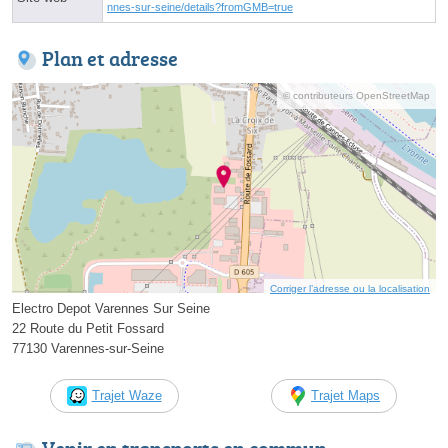
nnes-sur-seine/details?fromGMB=true
Plan et adresse
© contributeurs OpenStreetMap
Corriger l’adresse ou la localisation
Electro Depot Varennes Sur Seine
22 Route du Petit Fossard
77130 Varennes-sur-Seine
Trajet Waze
Trajet Maps