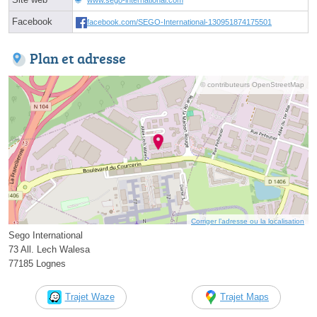
Facebook
facebook.com/SEGO-International-130951874175501
Plan et adresse
© contributeurs OpenStreetMap
Corriger l’adresse ou la localisation
Sego International
73 All. Lech Walesa
77185 Lognes
Trajet Waze
Trajet Maps