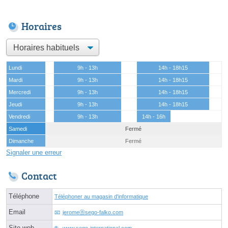
Horaires
Lundi
9h - 13h
14h - 18h15
Mardi
9h - 13h
14h - 18h15
Mercredi
9h - 13h
14h - 18h15
Jeudi
9h - 13h
14h - 18h15
Vendredi
9h - 13h
14h - 16h
Samedi
Fermé
Dimanche
Fermé
Signaler une erreur
Contact
Téléphone
Téléphoner au magasin d'informatique
Email
jeromeⓐsego-falko.com
Site web
www.sego-international.com