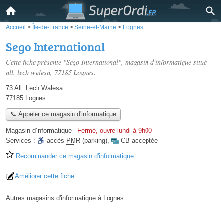
Accueil
>
Île-de-France
>
Seine-et-Marne
>
Lognes
Sego International
Cette fiche présente "Sego International", magasin d'informatique situé
all. lech walesa
, 77185 Lognes.
73 All. Lech Walesa
77185 Lognes
📞 Appeler ce magasin d'informatique
Magasin d'informatique
-
Fermé, ouvre lundi à 9h00
Services :
accès
PMR
(parking)
,
CB acceptée
Recommander ce magasin d'informatique
Améliorer cette fiche
Autres magasins d'informatique à Lognes