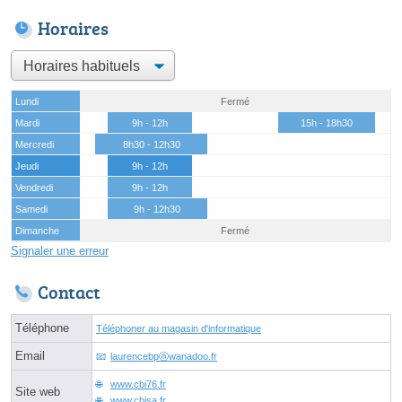
Horaires
Lundi
Fermé
Mardi
9h - 12h
15h - 18h30
Mercredi
8h30 - 12h30
Jeudi
9h - 12h
Vendredi
9h - 12h
Samedi
9h - 12h30
Dimanche
Fermé
Signaler une erreur
Contact
Téléphone
Téléphoner au magasin d'informatique
Email
laurencebpⓐwanadoo.fr
www.cbi76.fr
Site web
www.cbisa.fr