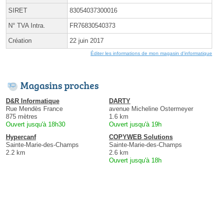
SIRET
83054037300016
N° TVA Intra.
FR76830540373
Création
22 juin 2017
Éditer les informations de mon magasin d'informatique
Magasins proches
D&R Informatique
DARTY
Rue Mendès France
avenue Micheline Ostermeyer
875 mètres
1.6 km
Ouvert jusqu'à 18h30
Ouvert jusqu'à 19h
Hypercanf
COPYWEB Solutions
Sainte-Marie-des-Champs
Sainte-Marie-des-Champs
2.2 km
2.6 km
Ouvert jusqu'à 18h