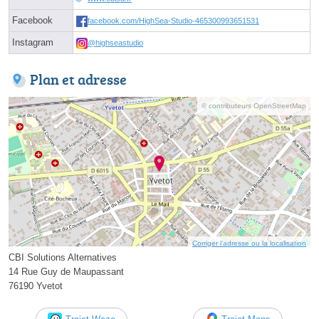
Facebook
facebook.com/HighSea-Studio-465300993651531
Instagram
@highseastudio
Plan et adresse
© contributeurs OpenStreetMap
Corriger l’adresse ou la localisation
CBI Solutions Alternatives
14 Rue Guy de Maupassant
76190 Yvetot