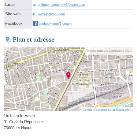
Email
philippe.haneuseⓐ1foteam.com
Site web
www.1foteam.com
Facebook
facebook.com/1foteam
Plan et adresse
© contributeurs OpenStreetMap
Corriger l’adresse ou la localisation
1foTeam le Havre
91 Cr de la République
76600 Le Havre