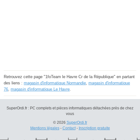
Retrouvez cette page "1foTeam le Havre Cr de la République" en partant
des liens :
magasin d'informatique Normandie
,
magasin d'informatique
76
,
magasin d'informatique Le Havre
.
SuperOrdi.fr : PC complets et pièces informatiques détachées près de chez
vous
© 2026
SuperOrdi.fr
Mentions légales
-
Contact
-
Inscription gratuite