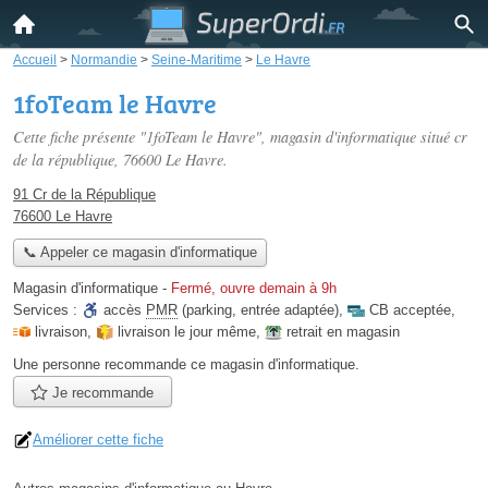
Accueil
>
Normandie
>
Seine-Maritime
>
Le Havre
1foTeam le Havre
Cette fiche présente "1foTeam le Havre", magasin d'informatique situé
cr
de la république
, 76600 Le Havre.
91 Cr de la République
76600 Le Havre
📞 Appeler ce magasin d'informatique
Magasin d'informatique
-
Fermé, ouvre demain à 9h
Services :
accès
PMR
(parking, entrée adaptée)
,
CB acceptée
,
livraison
,
livraison le jour même
,
retrait en magasin
Une personne
recommande
ce magasin d'informatique.
Je recommande
Améliorer cette fiche