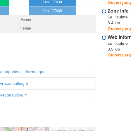
Ouvert jusq
14h - 17h30
Zone Info
14h - 17h30
Le Houlme
Fermé
3.4 km
Ouvert jusq
Fermé
Web Infor
Le Houlme
3.5 km
Ouvert jusq
 magasin d'informatique
vreconsulting.fr
reconsulting.fr
© contributeurs OpenStreetMap