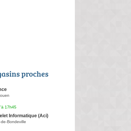
asins proches
ance
Rouen
u'à 17h45
elet Informatique (Aci)
de-Bondeville