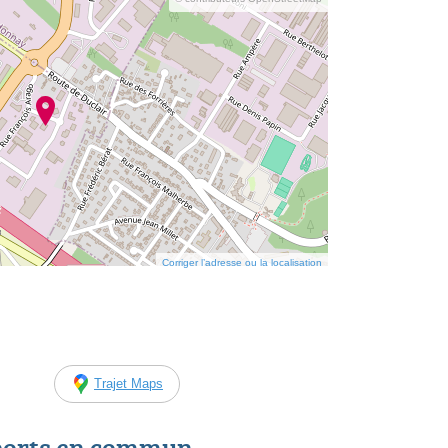
Corriger l’adresse ou la localisation
Trajet Maps
ports en commun