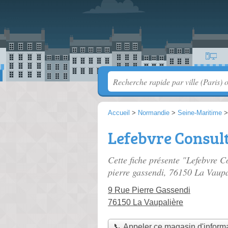
Accueil
>
Normandie
>
Seine-Maritime
Lefebvre Consul
Cette fiche présente "Lefebvre C
pierre gassendi
, 76150 La Vaupa
9 Rue Pierre Gassendi
76150 La Vaupalière
📞 Appeler ce magasin d'inform