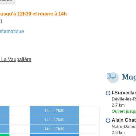
jusqu'à 12h30 et rouvre à 14h
)
formatique
 La Vaupalière
Mag
I-Surveill
Déville-lès-
2.7 km
Ouvert jusq
14h - 17h30
Alain Chat
14h - 17h30
Notre-Dame-
14h - 17h30
2.8 km