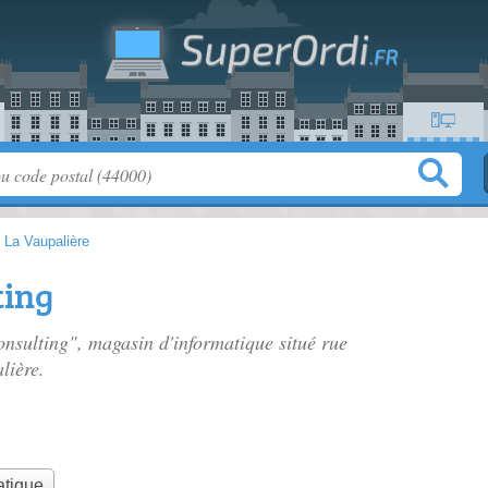
>
La Vaupalière
ting
onsulting", magasin d'informatique situé
rue
lière.
atique