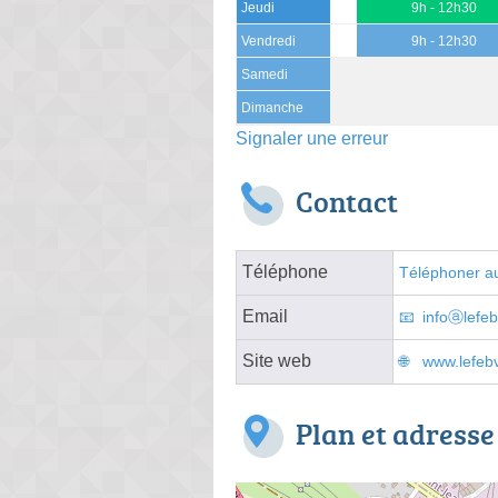
Jeudi
9h - 12h30
Vendredi
9h - 12h30
Samedi
Dimanche
Signaler une erreur
Contact
Téléphone
Téléphoner au
Email
infoⓐlefeb
Site web
www.lefebv
Plan et adresse