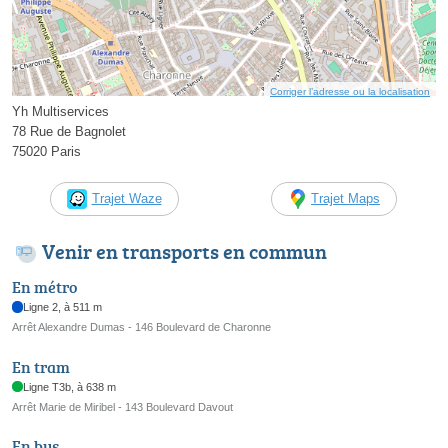
Corriger l’adresse ou la localisation
Yh Multiservices
78 Rue de Bagnolet
75020 Paris
Trajet Waze
Trajet Maps
Venir en transports en commun
En métro
Ligne 2, à 511 m
Arrêt Alexandre Dumas - 146 Boulevard de Charonne
En tram
Ligne T3b, à 638 m
Arrêt Marie de Miribel - 143 Boulevard Davout
En bus