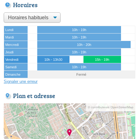
Horaires
Lundi
10h - 19h
Mardi
10h - 19h
Mercredi
10h - 20h
Jeudi
10h - 19h
Vendredi
10h - 13h30
15h - 19h
Samedi
10h - 19h
Dimanche
Fermé
Signaler une erreur
Plan et adresse
© contributeurs OpenStreetMap