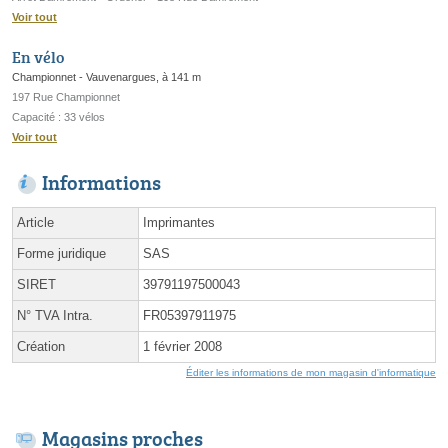
Voir tout
En vélo
Championnet - Vauvenargues, à 141 m
197 Rue Championnet
Capacité : 33 vélos
Voir tout
Informations
Article
Imprimantes
Forme juridique
SAS
SIRET
39791197500043
N° TVA Intra.
FR05397911975
Création
1 février 2008
Éditer les informations de mon magasin d'informatique
Magasins proches