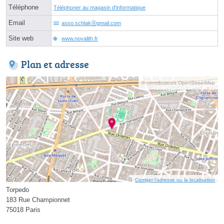
Téléphone
Téléphoner au magasin d'informatique
Email
asso.schlakⓐgmail.com
Site web
www.novalith.fr
Plan et adresse
© contributeurs OpenStreetMap
Corriger l’adresse ou la localisation
Torpedo
183 Rue Championnet
75018 Paris