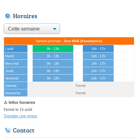
Horaires
Samedi prochain :
Jour férié (Assomption)
Lundi
9h - 13h
14h - 17h
Mardi
9h - 13h
14h - 17h
Mercredi
9h - 13h
14h - 17h
Jeudi
9h - 13h
14h - 17h
Vendredi
9h - 13h
14h - 17h
Samedi
Fermé
(15 août)
Dimanche
Fermé
Fermé le 15 août
Signaler une erreur
Contact