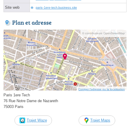
Site web
paris-1ere-tech.business.site
Plan et adresse
© contributeurs OpenStreetMap
Corriger l’adresse ou la localisation
Paris 1ere Tech
76 Rue Notre Dame de Nazareth
75003 Paris
Trajet Waze
Trajet Maps