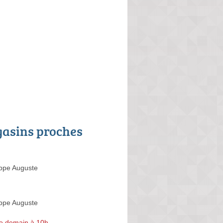
asins proches
ippe Auguste
ippe Auguste
e demain à 10h