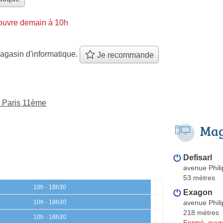
ouvre demain à 10h
agasin d'informatique.
Je recommande
à Paris 11ème
Mag
Defisarl
avenue Phil
53 mètres
10h - 18h30
Exagon
avenue Phil
10h - 18h30
218 mètres
10h - 18h30
Fermé, ouvr