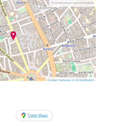
© contributeurs OpenStreetMap
Corriger l’adresse ou la localisation
Trajet Maps