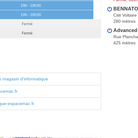
10h - 18h30
BENNATO 
Cité Voltaire
10h - 18h30
280 mètres
Fermé
Advanced
Fermé
Rue Plancha
425 mètres
 magasin d'informatique
acemac.fr
que-espacemac.fr