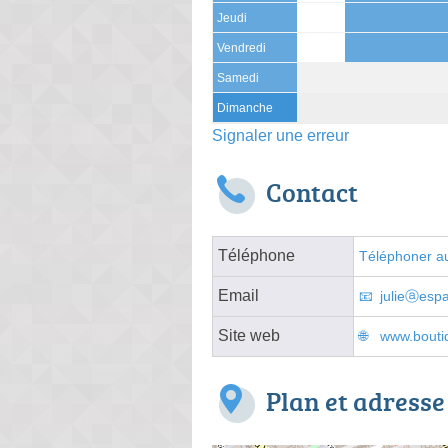
Jeudi
Vendredi
Samedi
Dimanche
Signaler une erreur
Contact
Téléphone
Téléphoner au
Email
julieⓐesp
Site web
www.bouti
Plan et adresse