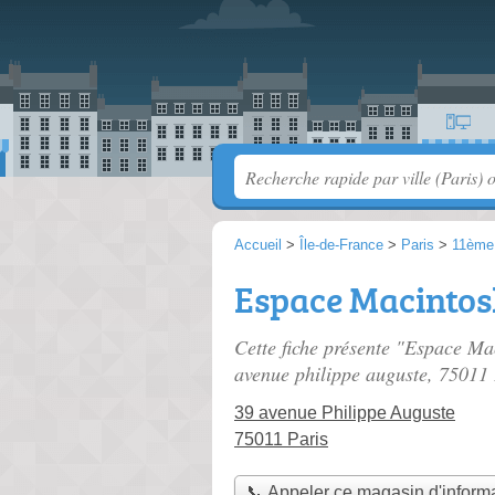
Accueil
>
Île-de-France
>
Paris
>
11ème
Espace Macinto
Cette fiche présente "Espace Ma
avenue philippe auguste
, 75011 
39 avenue Philippe Auguste
75011 Paris
📞 Appeler ce magasin d'inform