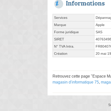
Informations
Services
Dépannage
Marque
Apple
Forme juridique
SAS
SIRET
4076349
N° TVA Intra.
FR80407
Création
20 mai 1
Retrouvez cette page "Espace Ma
magasin d'informatique 75
,
magas
S