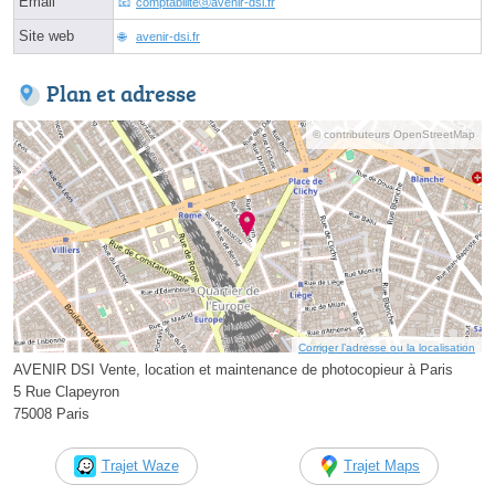
Email
comptabiliteⓐavenir-dsi.fr
Site web
avenir-dsi.fr
Plan et adresse
© contributeurs OpenStreetMap
Corriger l’adresse ou la localisation
AVENIR DSI Vente, location et maintenance de photocopieur à Paris
5 Rue Clapeyron
75008 Paris
Trajet Waze
Trajet Maps