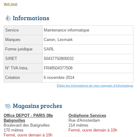
Voir tout
Informations
Service
Maintenance informatique
Marques
Canon, Lexmark
Forme juridique
SARL
SIRET
50437750800032
N° TVA Intra.
FR48504377508
Création
6 novembre 2014
Éditer les informations de mon magasin d'informatique
Magasins proches
Office DEPOT - PARIS 08e
Ordiphone Services
Batignolles
Rue d'Amsterdam
Boulevard des Batignolles
214 mètres
170 mètres
Fermé, ouvre demain à 10h
Fermé, ouvre demain à 10h