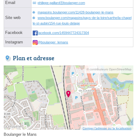
Email
philippe.gaillardⓐboulanger.com
magasins.boulanger.com/11428-boulanger-le-mans
Site web
www.boulanger.com/magasins/pays-de-la-loire/sarthe/la-chapel
le-st-aubin/154-rue-louis-delage
Facebook
facebook.com/1459447724317304
Instagram
@boulanger_lemans
Plan et adresse
© contributeurs OpenStreetMap
Corriger l’adresse ou la localisation
Boulanger le Mans