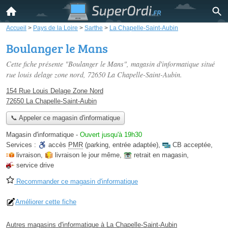
Accueil
>
Pays de la Loire
>
Sarthe
>
La Chapelle-Saint-Aubin
Boulanger le Mans
Cette fiche présente "Boulanger le Mans", magasin d'informatique situé
rue louis delage zone nord
, 72650 La Chapelle-Saint-Aubin.
154 Rue Louis Delage Zone Nord
72650 La Chapelle-Saint-Aubin
📞 Appeler ce magasin d'informatique
Magasin d'informatique
-
Ouvert jusqu'à 19h30
Services :
accès
PMR
(parking, entrée adaptée)
,
CB acceptée
,
livraison
,
livraison le jour même
,
retrait en magasin
,
service drive
Recommander ce magasin d'informatique
Améliorer cette fiche
Autres magasins d'informatique à La Chapelle-Saint-Aubin