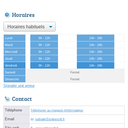
Horaires
Lundi
9h - 12h
14h - 18h
Mardi
9h - 12h
14h - 18h
Mercredi
9h - 12h
14h - 18h
Jeudi
9h - 12h
14h - 18h
Vendredi
9h - 12h
14h - 18h
Samedi
Fermé
Dimanche
Fermé
Signaler une erreur
Contact
Téléphone
Téléphoner au magasin d'informatique
Email
nathalieⓐonlinesoft.fr
Site web
www.onlinesoft.fr