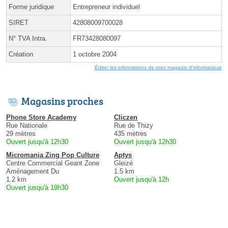
Forme juridique
Entrepreneur individuel
SIRET
42808009700028
N° TVA Intra.
FR73428080097
Création
1 octobre 2004
Éditer les informations de mon magasin d'informatique
Magasins proches
Phone Store Academy
Cliczen
Rue Nationale
Rue de Thizy
29 mètres
435 mètres
Ouvert jusqu'à 12h30
Ouvert jusqu'à 12h30
Micromania Zing Pop Culture
Aptys
Centre Commercial Geant Zone
Gleizé
Aménagement Du
1.5 km
1.2 km
Ouvert jusqu'à 12h
Ouvert jusqu'à 19h30