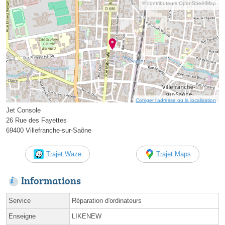
© contributeurs OpenStreetMap
Corriger l’adresse ou la localisation
Jet Console
26 Rue des Fayettes
69400 Villefranche-sur-Saône
Trajet Waze
Trajet Maps
Informations
Service
Réparation d'ordinateurs
Enseigne
LIKENEW