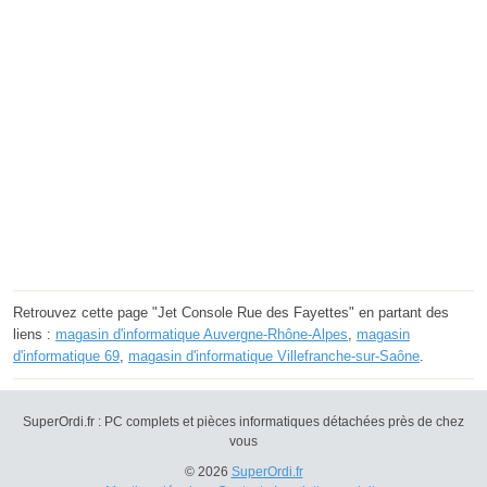
Retrouvez cette page "Jet Console Rue des Fayettes" en partant des
liens :
magasin d'informatique Auvergne-Rhône-Alpes
,
magasin
d'informatique 69
,
magasin d'informatique Villefranche-sur-Saône
.
SuperOrdi.fr : PC complets et pièces informatiques détachées près de chez
vous
© 2026
SuperOrdi.fr