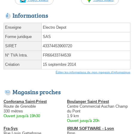
Informations
Enseigne
Electro Depot
Forme juridique
SAS
SIRET
43374453900720
N° TVA Intra.
FR66433744539
Création
15 septembre 2014
Éditer les informations de mon magasin d'informatique
Magasins proches
Conforama Saint-Priest
Boulanger Saint Priest
Route de Grenoble
Centre Commercial Auchan Champ
330 mètres
du Pont
Ouvert jusqu'à 19h30
1.9 km
Ouvert jusqu'à 20h
Fra-Sys
IRIUM SOFTWARE - Lyon
Rue Louis Gattefosse
Bron