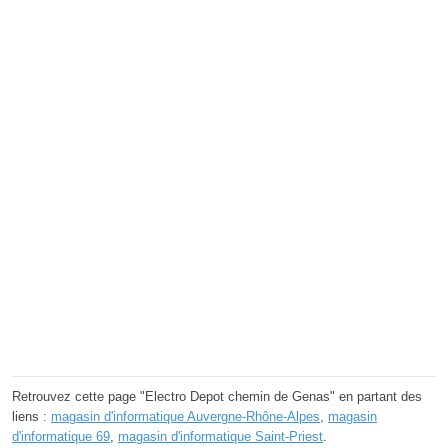
Retrouvez cette page "Electro Depot chemin de Genas" en partant des
liens :
magasin d'informatique Auvergne-Rhône-Alpes
,
magasin
d'informatique 69
,
magasin d'informatique Saint-Priest
.