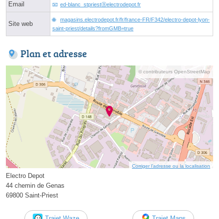
Email
ed-blanc_stpriestⓐelectrodepot.fr
magasins.electrodepot.fr/fr/france-FR/F342/electro-depot-lyon-
Site web
saint-priest/details?fromGMB=true
Plan et adresse
© contributeurs OpenStreetMap
Corriger l’adresse ou la localisation
Electro Depot
44 chemin de Genas
69800 Saint-Priest
Trajet Waze
Trajet Maps