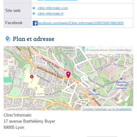
clinic-informatic.com
Site web
clinic-informatic.fr
Facebook
facebook.com/pages/Clinic-informatic/1085769674861809
Plan et adresse
© contributeurs OpenStreetMap
Corriger l’adresse ou la localisation
Clinic'Informatic
17 avenue Barthélémy Buyer
69005 Lyon