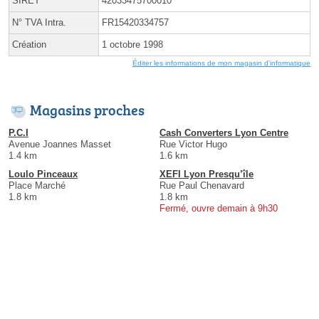
SIRET
42033475700010
N° TVA Intra.
FR15420334757
Création
1 octobre 1998
Éditer les informations de mon magasin d'informatique
Magasins proches
P.C.I
Cash Converters Lyon Centre
Avenue Joannes Masset
Rue Victor Hugo
1.4 km
1.6 km
Loulo Pinceaux
XEFI Lyon Presqu’île
Place Marché
Rue Paul Chenavard
1.8 km
1.8 km
Fermé, ouvre demain à 9h30