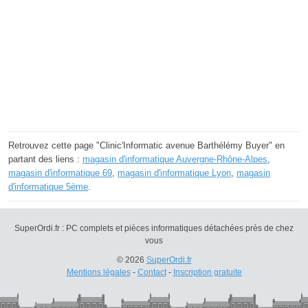
Retrouvez cette page "Clinic'Informatic avenue Barthélémy Buyer" en
partant des liens :
magasin d'informatique Auvergne-Rhône-Alpes
,
magasin d'informatique 69
,
magasin d'informatique Lyon
,
magasin
d'informatique 5ème
.
SuperOrdi.fr : PC complets et pièces informatiques détachées près de chez
vous
© 2026
SuperOrdi.fr
Mentions légales
-
Contact
-
Inscription gratuite