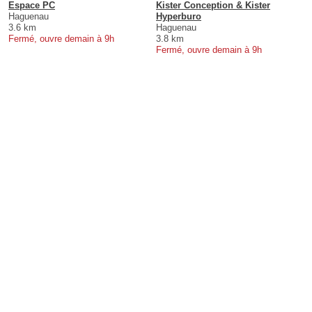
Espace PC
Kister Conception & Kister
Haguenau
Hyperburo
3.6 km
Haguenau
Fermé, ouvre demain à 9h
3.8 km
Fermé, ouvre demain à 9h