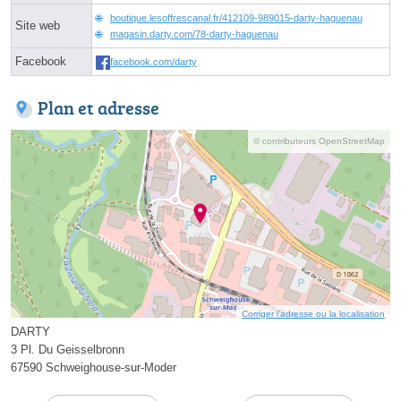
boutique.lesoffrescanal.fr/412109-989015-darty-haguenau
Site web
magasin.darty.com/78-darty-haguenau
Facebook
facebook.com/darty
Plan et adresse
© contributeurs OpenStreetMap
Corriger l’adresse ou la localisation
DARTY
3 Pl. Du Geisselbronn
67590 Schweighouse-sur-Moder