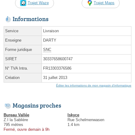
Trajet Waze
Trajet Maps
Informations
Service
Livraison
Enseigne
DARTY
Forme juridique
SNC
SIRET
30337658600747
N° TVA Intra.
FR13303376586
Création
31 juillet 2013
Éditer les informations de mon magasin d'informatique
Magasins proches
Bureau Vallée
Iskyce
Z.I la Sablière
Rue Schelmenwasen
795 mètres
1.4 km
Fermé, ouvre demain à 9h