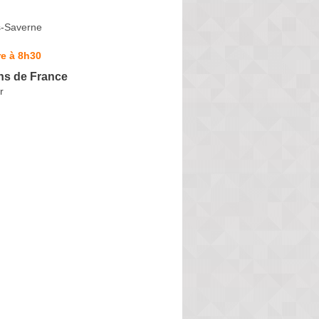
s-Saverne
e à 8h30
ns de France
r