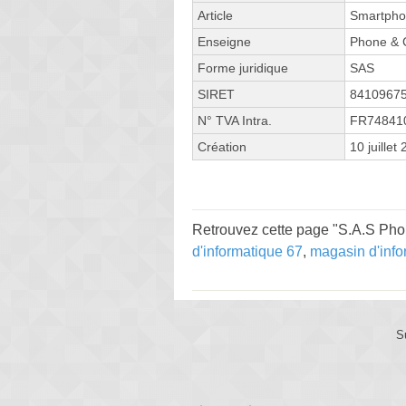
Article
Smartpho
Enseigne
Phone & 
Forme juridique
SAS
SIRET
8410967
N° TVA Intra.
FR74841
Création
10 juillet
Retrouvez cette page "S.A.S Pho
d'informatique 67
,
magasin d'inf
S