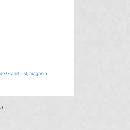
que Grand-Est
,
magasin
us