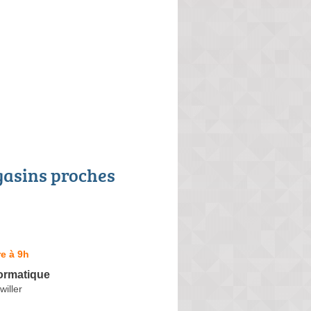
asins proches
e à 9h
ormatique
willer