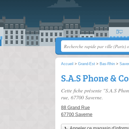
Accueil
>
Grand-Est
>
Bas-Rhin
>
Save
S.A.S Phone & Co
Cette fiche présente "S.A.S Pho
rue
, 67700 Saverne.
88 Grand Rue
67700 Saverne
📞 Appeler ce magasin d'inform