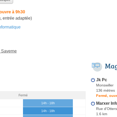
ouvre à 9h30
, entrée adaptée)
formatique
à Saverne
Mag
Jk Pc
Monswiller
136 mètres
Fermé, ouvr
Fermé
Marxer Inf
14h - 18h
Rue d'Otters
14h - 18h
1.6 km