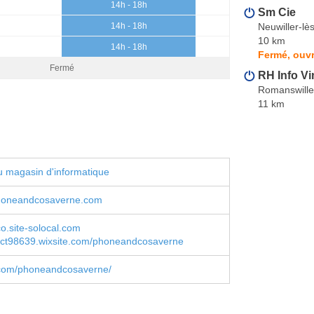
14h - 18h
Sm Cie
Neuwiller-lè
14h - 18h
10 km
14h - 18h
Fermé, ouvr
Fermé
RH Info Vi
Romanswille
11 km
 magasin d'informatique
honeandcosaverne.com
.site-solocal.com
ct98639.wixsite.com/phoneandcosaverne
com/phoneandcosaverne/