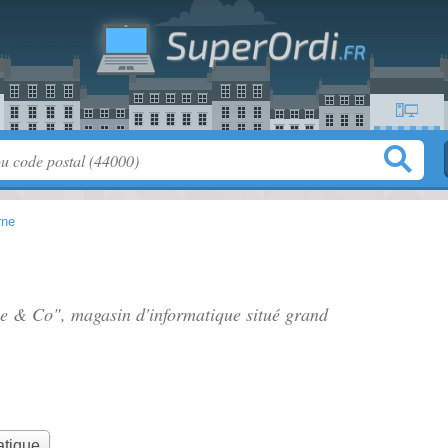
rne
ne & Co", magasin d'informatique situé
grand
atique