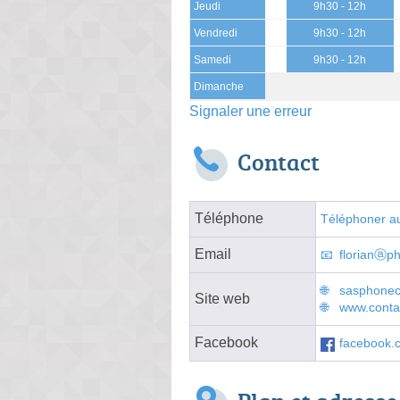
Jeudi
9h30 - 12h
Vendredi
9h30 - 12h
Samedi
9h30 - 12h
Dimanche
Signaler une erreur
Contact
Téléphone
Téléphoner au
Email
florianⓐp
sasphoneco
Site web
www.conta
Facebook
facebook.