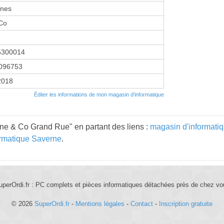
nes
Co
5300014
096753
 2018
Éditer les informations de mon magasin d'informatique
ne & Co Grand Rue" en partant des liens :
magasin d'informati
ormatique Saverne
.
uperOrdi.fr : PC complets et pièces informatiques détachées près de chez vo
© 2026
SuperOrdi.fr
-
Mentions légales
-
Contact
-
Inscription gratuite