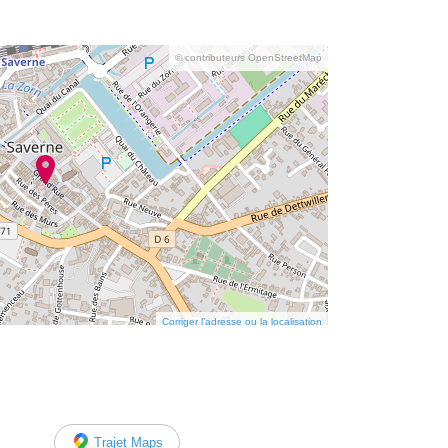
© contributeurs OpenStreetMap
Corriger l’adresse ou la localisation
Trajet Maps