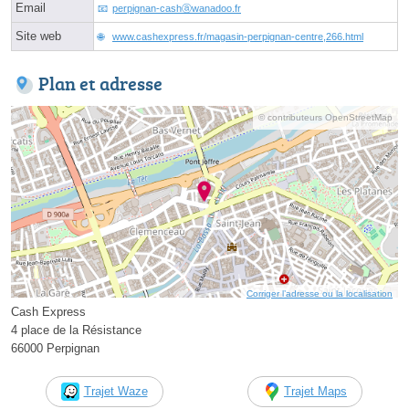
Email
perpignan-cashⓐwanadoo.fr
Site web
www.cashexpress.fr/magasin-perpignan-centre,266.html
Plan et adresse
© contributeurs OpenStreetMap
Corriger l’adresse ou la localisation
Cash Express
4 place de la Résistance
66000 Perpignan
Trajet Waze
Trajet Maps