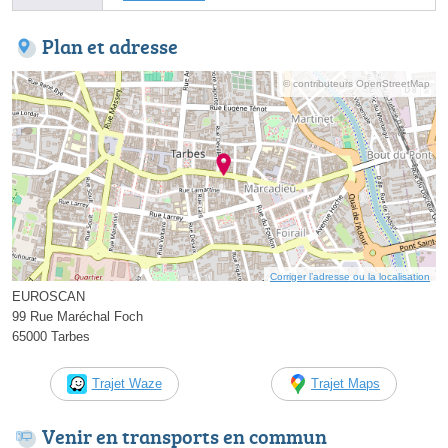
Plan et adresse
© contributeurs OpenStreetMap
Corriger l’adresse ou la localisation
EUROSCAN
99 Rue Maréchal Foch
65000 Tarbes
Trajet Waze
Trajet Maps
Venir en transports en commun