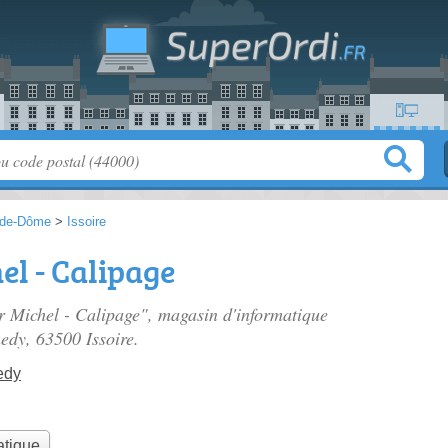
-de-Dôme
>
Issoire
el - Calipage
er Michel - Calipage", magasin d'informatique
nedy
, 63500 Issoire.
edy
atique