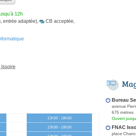
jusqu'à 12h
, entrée adaptée)
,
CB acceptée
,
formatique
 Issoire
Mag
Bureau Se
avenue Pier
675 mètres
Ouvert jusqu
13h30 - 18h30
FNAC Isso
13h30 - 18h30
place Chance