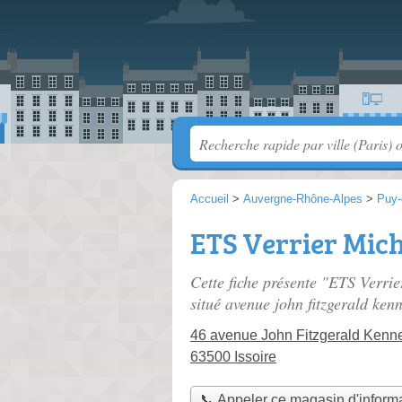
Accueil
>
Auvergne-Rhône-Alpes
>
Puy
ETS Verrier Mich
Cette fiche présente "ETS Verri
situé
avenue john fitzgerald ken
46 avenue John Fitzgerald Kenn
63500 Issoire
📞 Appeler ce magasin d'inform