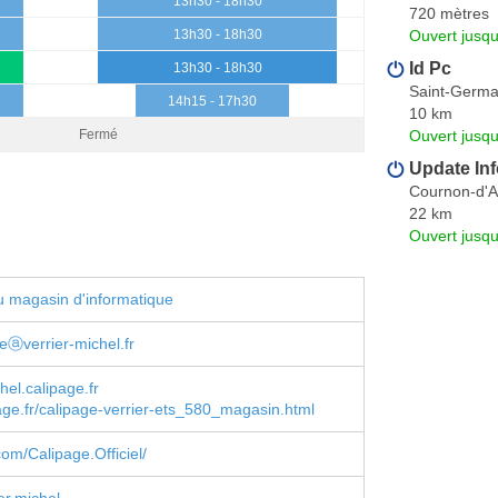
13h30 - 18h30
720 mètres
Ouvert jusqu
13h30 - 18h30
Id Pc
13h30 - 18h30
Saint-Germ
14h15 - 17h30
10 km
Ouvert jusq
Fermé
Update In
Cournon-d'
22 km
Ouvert jusqu
 magasin d'informatique
reⓐverrier-michel.fr
hel.calipage.fr
ge.fr/calipage-verrier-ets_580_magasin.html
om/Calipage.Officiel/