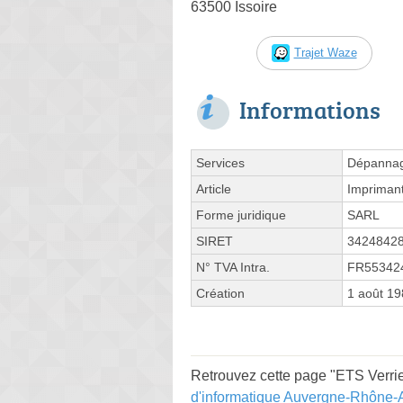
63500 Issoire
Trajet Waze
Informations
Services
Dépannage
Article
Impriman
Forme juridique
SARL
SIRET
3424842
N° TVA Intra.
FR55342
Création
1 août 1
Retrouvez cette page "ETS Verrie
d'informatique Auvergne-Rhône-