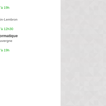
'à 19h
ain-Lembron
u'à 12h30
formatique
Auvergne
'à 19h