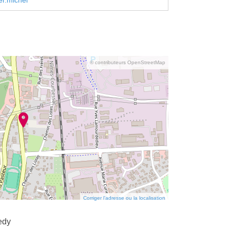
er.michel
© contributeurs OpenStreetMap
Corriger l’adresse ou la localisation
edy