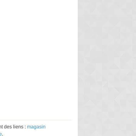
t des liens :
magasin
e
.