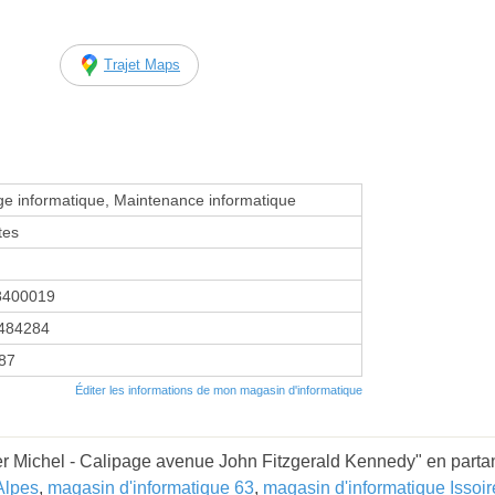
Trajet Maps
 informatique, Maintenance informatique
tes
8400019
484284
987
Éditer les informations de mon magasin d'informatique
r Michel - Calipage avenue John Fitzgerald Kennedy" en partan
Alpes
,
magasin d'informatique 63
,
magasin d'informatique Issoir