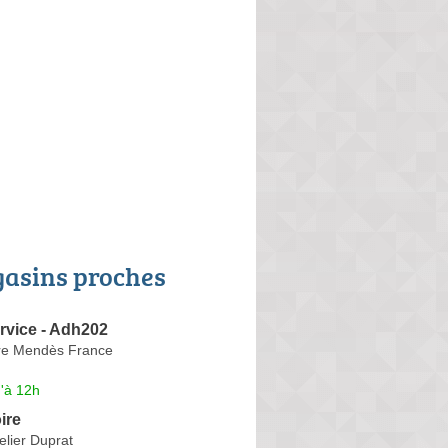
asins proches
rvice - Adh202
re Mendès France
'à 12h
ire
lier Duprat