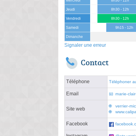
Mercredi
8h30 - 12h
Jeudi
8h30 - 12h
Vendredi
8h30 - 12h
Samedi
9h15 - 12h
Dimanche
Signaler une erreur
Contact
Téléphone
Téléphoner au
Email
marie-clai
verrier-mic
Site web
www.calipa
Facebook
facebook.c
Instagram