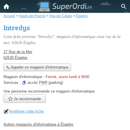
Accueil
>
Hauts-de-France
>
Pas-de-Calais
>
Étaples
Intredys
Cette fiche présente "Intredys", magasin d'informatique situé
rue de la
mer
, 62630 Étaples.
27 Rue de la Mer
62630 Étaples
📞 Appeler ce magasin d'informatique
Magasin d'informatique
-
Fermé, ouvre lundi à 9h00
Services :
accès
PMR
(parking)
Une personne
recommande
ce magasin d'informatique.
Je recommande
Améliorer cette fiche
Autres magasins d'informatique à Étaples