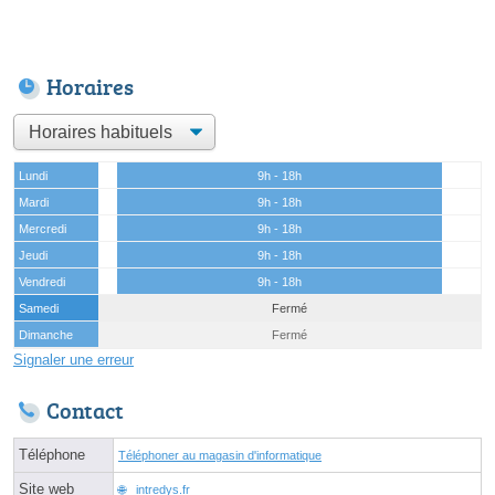
Horaires
Lundi
9h - 18h
Mardi
9h - 18h
Mercredi
9h - 18h
Jeudi
9h - 18h
Vendredi
9h - 18h
Samedi
Fermé
Dimanche
Fermé
Signaler une erreur
Contact
Téléphone
Téléphoner au magasin d'informatique
Site web
intredys.fr