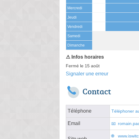
Mercredi
Jeudi
Vendredi
Samedi
(15 août)
Dimanche
Fermé le 15 août
Signaler une erreur
Contact
Téléphone
Téléphoner au
Email
romain.paq
www.iswitc
Site web