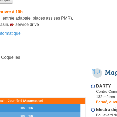
ouvre à 10h
, entrée adaptée, places assises PMR)
,
gasin
,
service drive
formatique
à Coquelles
Mag
DARTY
Centre Comm
132 mètres
ain :
Jour férié (Assomption)
Fermé, ouvr
10h - 20h
Electro dé
Boulevard de
10h - 20h