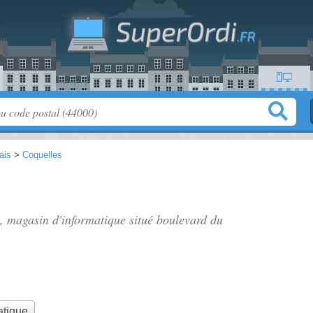
ais
>
Coquelles
f", magasin d'informatique situé
boulevard du
atique