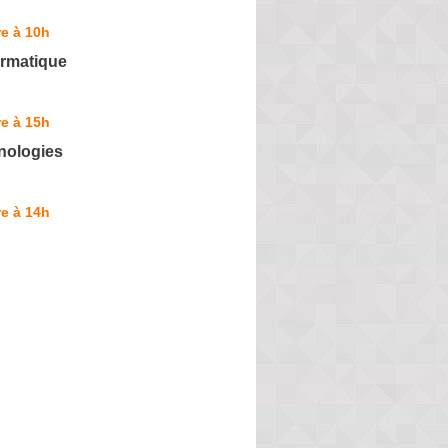
e à 10h
ormatique
e à 15h
nologies
e à 14h