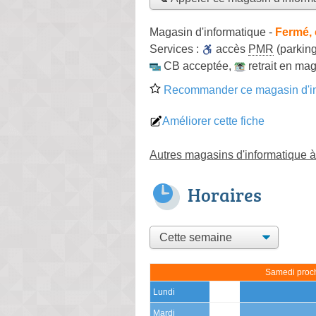
Magasin d'informatique
-
Fermé, 
Services :
accès
PMR
(parking
CB acceptée
,
retrait en ma
Recommander ce magasin d'in
Améliorer cette fiche
Autres magasins d'informatique 
Horaires
Samedi proch
Lundi
Mardi