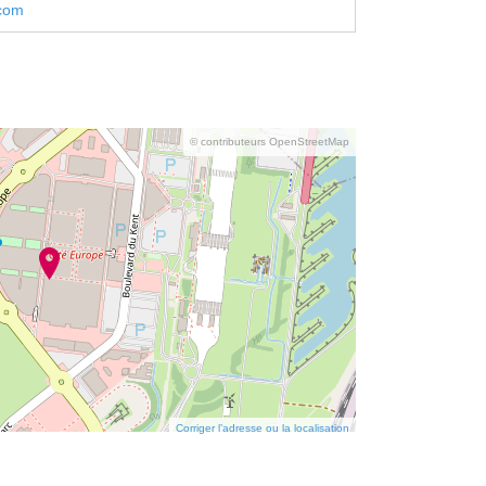
.com
© contributeurs OpenStreetMap
Corriger l’adresse ou la localisation