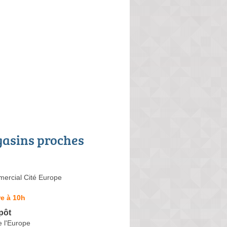
asins proches
ercial Cité Europe
e à 10h
pôt
 l'Europe