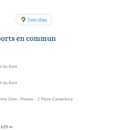
Trajet Maps
ports en commun
d du Kent
d du Kent
tre Com - Poteau - 2 Place Canterbury
à 629 m