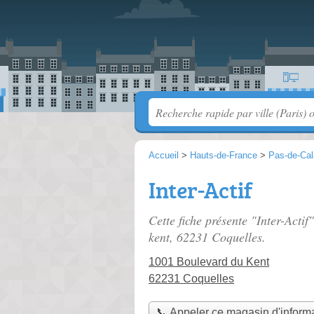
Accueil
>
Hauts-de-France
>
Pas-de-Cal
Inter-Actif
Cette fiche présente "Inter-Acti
kent
, 62231 Coquelles.
1001 Boulevard du Kent
62231 Coquelles
📞 Appeler ce magasin d'inform