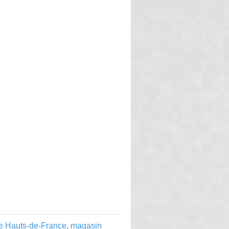
ue Hauts-de-France
,
magasin