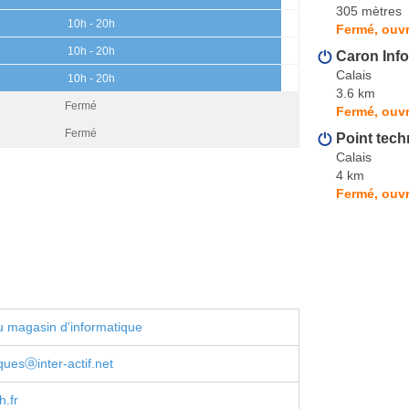
305 mètres
10h - 20h
Fermé, ouvr
10h - 20h
Caron Inf
Calais
10h - 20h
3.6 km
Fermé
Fermé, ouvr
Fermé
Point tech
Calais
4 km
Fermé, ouvr
 magasin d'informatique
uesⓐinter-actif.net
h.fr