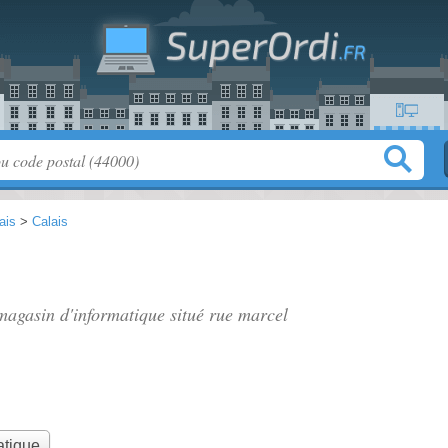
ais
>
Calais
magasin d'informatique situé
rue marcel
atique