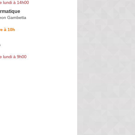
e lundi à 14h00
ormatique
eon Gambetta
e à 10h
s
e lundi à 9h00