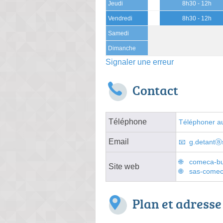
Jeudi
8h30 - 12h
Vendredi
8h30 - 12h
Samedi
Dimanche
Signaler une erreur
Contact
Téléphone
Téléphoner au
Email
g.detantⓐ
comeca-bu
Site web
sas-comec
Plan et adresse