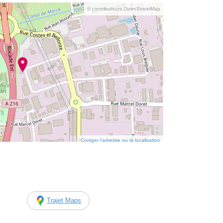
© contributeurs OpenStreetMap
Corriger l’adresse ou la localisation
Trajet Maps