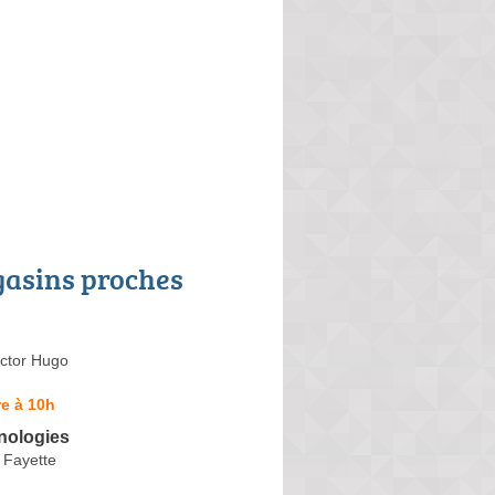
asins proches
ictor Hugo
e à 10h
nologies
 Fayette