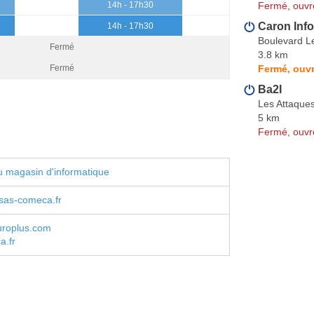
Fermé, ouvr
14h - 17h30
Caron Inf
14h - 17h30
Boulevard L
Fermé
3.8 km
Fermé, ouvr
Fermé
Ba2I
Les Attaque
5 km
Fermé, ouvr
 magasin d'informatique
sas-comeca.fr
roplus.com
a.fr