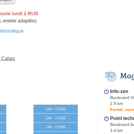
ouvre lundi à 8h30
, entrée adaptée)
formatique
 Calais
Mag
Info-zen
Boulevard V
2.9 km
Fermé, ouvr
14h - 17h30
Point tech
14h - 17h30
Boulevard la
14h - 17h30
3.4 km