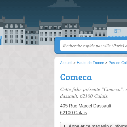
Accueil
>
Hauts-de-France
>
Pas-de-Cal
Comeca
Cette fiche présente "Comeca", 
dassault
, 62100 Calais.
405 Rue Marcel Dassault
62100 Calais
📞 Appeler ce magasin d'inform