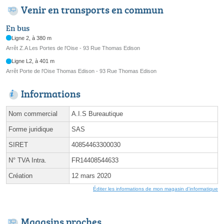
Venir en transports en commun
En bus
Ligne 2, à 380 m
Arrêt Z.A Les Portes de l'Oise - 93 Rue Thomas Edison
Ligne L2, à 401 m
Arrêt Porte de l'Oise Thomas Edison - 93 Rue Thomas Edison
Informations
Nom commercial
A.I.S Bureautique
Forme juridique
SAS
SIRET
40854463300030
N° TVA Intra.
FR14408544633
Création
12 mars 2020
Éditer les informations de mon magasin d'informatique
Magasins proches