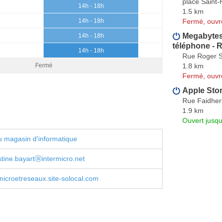
place Saint-
14h - 18h
1.5 km
Fermé, ouvr
14h - 18h
Megabytes 
14h - 18h
téléphone - R
14h - 18h
Rue Roger S
1.8 km
Fermé
Fermé, ouvr
Apple Sto
Rue Faidhe
1.9 km
Ouvert jusqu
 magasin d'informatique
stine.bayartⓐintermicro.net
microetreseaux.site-solocal.com