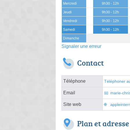
Mercredi
9h30 - 12h
Jeudi
9h30 - 12h
Vendredi
9h30 - 12h
Samedi
9h30 - 12h
Dimanche
Signaler une erreur
Contact
Téléphone
Téléphoner au
Email
marie-chri
Site web
appleinter
Plan et adresse