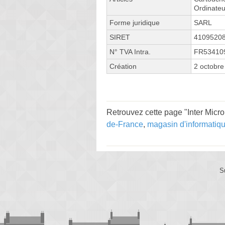
Ordinateu
Forme juridique
SARL
SIRET
4109520
N° TVA Intra.
FR53410
Création
2 octobre
Retrouvez cette page "Inter Micr
de-France
,
magasin d'informatiq
S