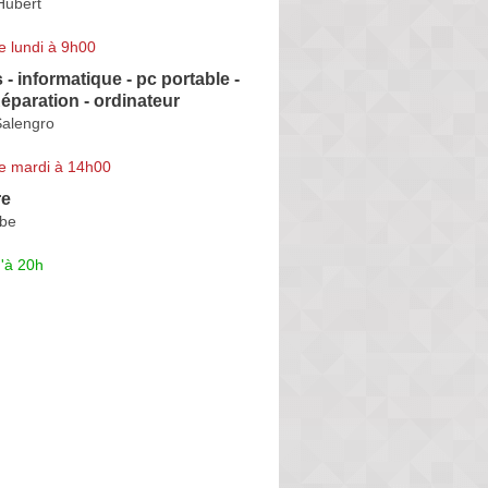
Hubert
e lundi à 9h00
- informatique - pc portable -
éparation - ordinateur
alengro
e mardi à 14h00
re
rbe
'à 20h