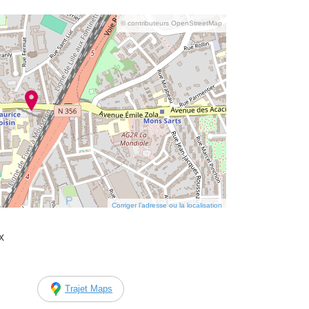
© contributeurs OpenStreetMap
Corriger l’adresse ou la localisation
x
Trajet Maps