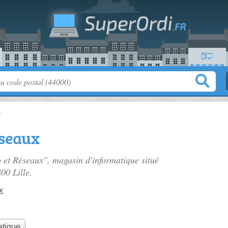
e
éseaux
o et Réseaux", magasin d'informatique situé
00 Lille.
x
atique