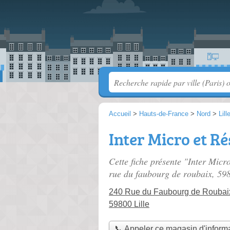
Accueil
>
Hauts-de-France
>
Nord
>
Lill
Inter Micro et R
Cette fiche présente "Inter Micr
rue du faubourg de roubaix
, 598
240 Rue du Faubourg de Roubai
59800 Lille
📞 Appeler ce magasin d'inform