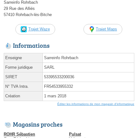
Sarreinfo Rohrbach
29 Rue des Alliés
57410 Rohrbach-lès-Bitche
Trajet Waze
Trajet Maps
Informations
Enseigne
Sarreinfo Rohrbach
Forme juridique
SARL
SIRET
53395533200036
N° TVA Intra.
FR54533955332
Création
1 mars 2018
Éditer les informations de mon magasin d'informatique
Magasins proches
ROHR Sébastien
Pulsat