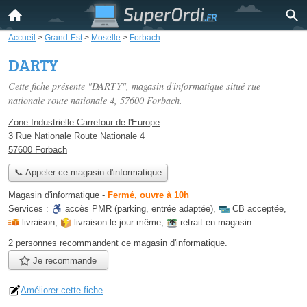
Accueil
>
Grand-Est
>
Moselle
>
Forbach
DARTY
Cette fiche présente "DARTY", magasin d'informatique situé
rue
nationale route nationale 4
, 57600 Forbach.
Zone Industrielle Carrefour de l'Europe
3 Rue Nationale Route Nationale 4
57600 Forbach
📞 Appeler ce magasin d'informatique
Magasin d'informatique
-
Fermé, ouvre à 10h
Services :
accès
PMR
(parking, entrée adaptée)
,
CB acceptée
,
livraison
,
livraison le jour même
,
retrait en magasin
2 personnes
recommandent
ce magasin d'informatique.
Je recommande
Améliorer cette fiche