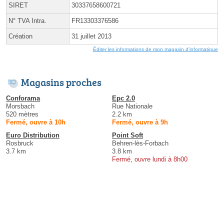
SIRET
30337658600721
N° TVA Intra.
FR13303376586
Création
31 juillet 2013
Éditer les informations de mon magasin d'informatique
Magasins proches
Conforama
Epc 2.0
Morsbach
Rue Nationale
520 mètres
2.2 km
Fermé, ouvre à 10h
Fermé, ouvre à 9h
Euro Distribution
Point Soft
Rosbruck
Behren-lès-Forbach
3.7 km
3.8 km
Fermé, ouvre lundi à 8h00