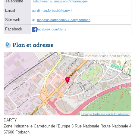
Téléphone
Téléphoner au magasin d'informatique
Email
dirmag.forbachⓐdarty.fr
Site web
magasin.darty.com/74-darty-forbach
Facebook
facebook.com/darty
Plan et adresse
© contributeurs OpenStreetMap
Corriger l’adresse ou la localisation
DARTY
Zone Industrielle Carrefour de l'Europe 3 Rue Nationale Route Nationale 4
57600 Forbach