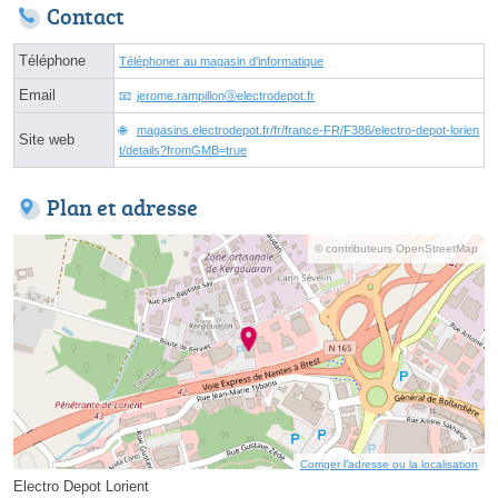
Contact
Téléphone
Téléphoner au magasin d'informatique
Email
jerome.rampillonⓐelectrodepot.fr
magasins.electrodepot.fr/fr/france-FR/F386/electro-depot-lorien
Site web
t/details?fromGMB=true
Plan et adresse
© contributeurs OpenStreetMap
Corriger l’adresse ou la localisation
Electro Depot Lorient