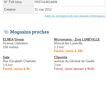
N° TVA Intra.
FR37414819409
Création
31 mai 2012
Éditer les informations de mon magasin d'informatique
Magasins proches
ELNEA Group
Micromania - Zing LUNEVILLE
Avenue Libération
Moncel-lès-Lunéville
158 mètres
1.3 km
Fermé, ouvre à 10h
Sata
C2points
Rue Elisabeth Charlotte
avenue du Général de Gaulle
1.6 km
2 km
Fermé, ouvre à 9h
Fermé, ouvre demain à 9h30