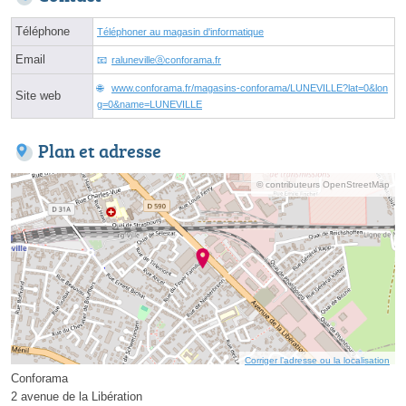
Téléphone
Téléphoner au magasin d'informatique
Email
ralunevilleⓐconforama.fr
www.conforama.fr/magasins-conforama/LUNEVILLE?lat=0&lon
Site web
g=0&name=LUNEVILLE
Plan et adresse
© contributeurs OpenStreetMap
Corriger l’adresse ou la localisation
Conforama
2 avenue de la Libération