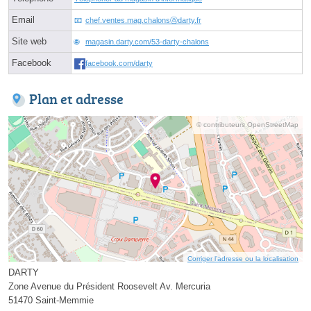
Email
chef.ventes.mag.chalonsⓐdarty.fr
Site web
magasin.darty.com/53-darty-chalons
Facebook
facebook.com/darty
Plan et adresse
© contributeurs OpenStreetMap
Corriger l’adresse ou la localisation
DARTY
Zone Avenue du Président Roosevelt Av. Mercuria
51470 Saint-Memmie