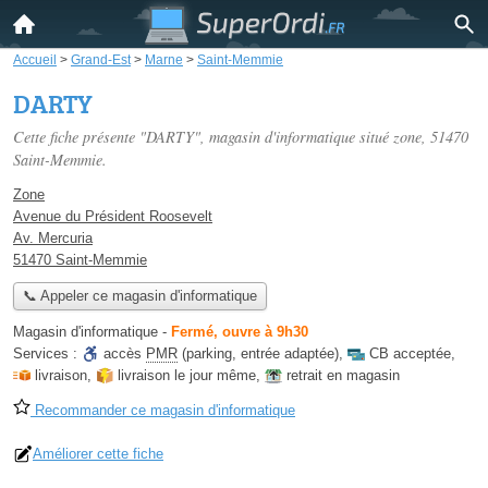
Accueil
>
Grand-Est
>
Marne
>
Saint-Memmie
DARTY
Cette fiche présente "DARTY", magasin d'informatique situé
zone
, 51470
Saint-Memmie.
Zone
Avenue du Président Roosevelt
Av. Mercuria
51470 Saint-Memmie
📞 Appeler ce magasin d'informatique
Magasin d'informatique
-
Fermé, ouvre à 9h30
Services :
accès
PMR
(parking, entrée adaptée)
,
CB acceptée
,
livraison
,
livraison le jour même
,
retrait en magasin
Recommander ce magasin d'informatique
Améliorer cette fiche