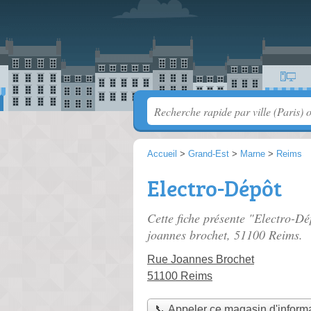
Accueil
>
Grand-Est
>
Marne
>
Reims
Electro-Dépôt
Cette fiche présente "Electro-D
joannes brochet
, 51100 Reims.
Rue Joannes Brochet
51100 Reims
📞 Appeler ce magasin d'inform