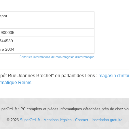
epot
3900035
744539
re 2004
Éditer les informations de mon magasin d'informatique
pôt Rue Joannes Brochet" en partant des liens :
magasin d'info
ormatique Reims
.
uperOrdi.fr : PC complets et pièces informatiques détachées près de chez vo
© 2026
SuperOrdi.fr
-
Mentions légales
-
Contact
-
Inscription gratuite