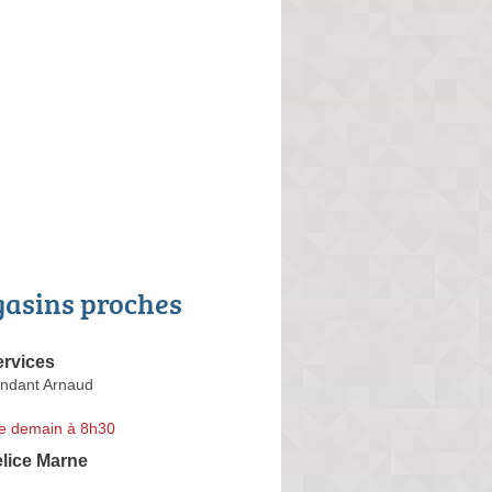
asins proches
ervices
dant Arnaud
e demain à 8h30
lice Marne