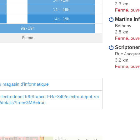
14h - 19h
2.3 km
Fermé, ouvr
14h - 19h
Martins In
14h - 19h
Bétheny
9h - 19h
2.8 km
Fermé, ouvr
Fermé
Scriptoner
Rue Jacquar
3.2 km
Fermé, ouvr
 magasin d'informatique
lectrodepot.fr/fr/france-FR/F340/electro-depot-rei
e/details?fromGMB=true