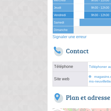
Mercredi
9h30 - 12h30
Jeudi
9h30 - 12h30
Vendredi
9h30 - 12h30
Samedi
Dimanche
Signaler une erreur
Contact
Téléphone
Téléphoner au
magasins.e
Site web
ms-neuvillett
Plan et adresse