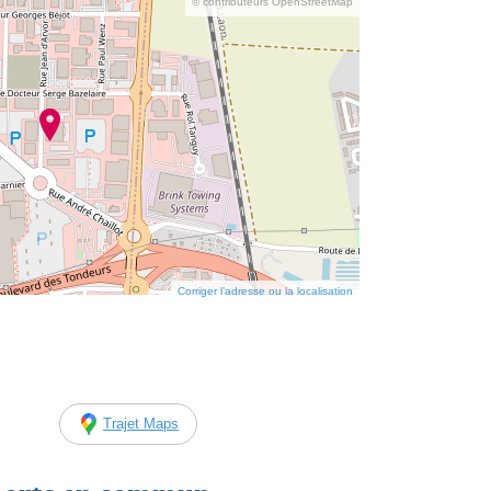
© contributeurs OpenStreetMap
Corriger l’adresse ou la localisation
Trajet Maps