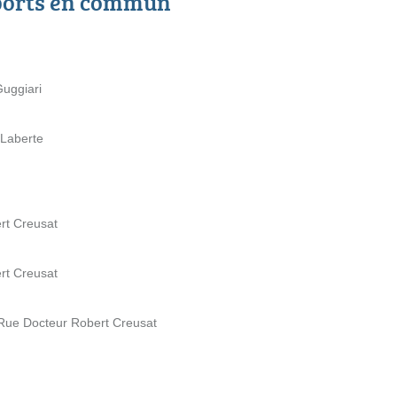
ports en commun
uggiari
Laberte
rt Creusat
rt Creusat
ue Docteur Robert Creusat