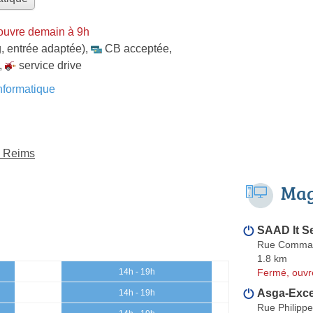
ouvre demain à 9h
, entrée adaptée)
,
CB acceptée
,
,
service drive
formatique
à Reims
Mag
SAAD It S
Rue Comman
1.8 km
Fermé, ouvr
14h - 19h
Asga-Exce
14h - 19h
Rue Philippe