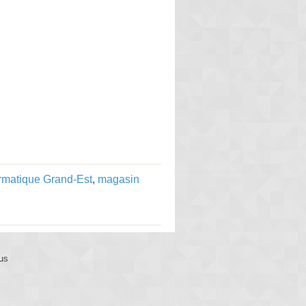
rmatique Grand-Est
,
magasin
us