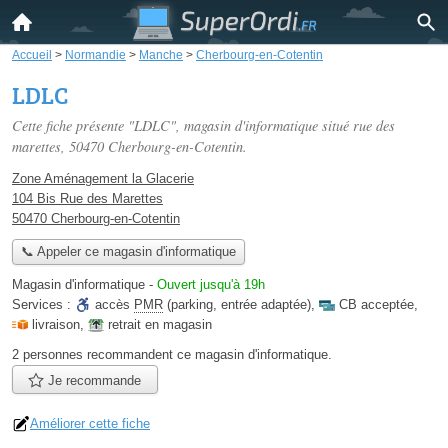
Accueil
>
Normandie
>
Manche
>
Cherbourg-en-Cotentin
LDLC
Cette fiche présente "LDLC", magasin d'informatique situé
rue des
marettes
, 50470 Cherbourg-en-Cotentin.
Zone Aménagement la Glacerie
104 Bis Rue des Marettes
50470 Cherbourg-en-Cotentin
📞 Appeler ce magasin d'informatique
Magasin d'informatique
-
Ouvert jusqu'à 19h
Services :
accès
PMR
(parking, entrée adaptée)
,
CB acceptée
,
livraison
,
retrait en magasin
2 personnes
recommandent
ce magasin d'informatique.
Je recommande
Améliorer cette fiche