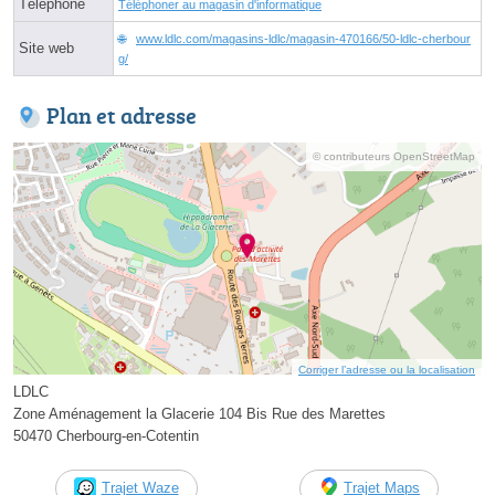
Téléphone
Téléphoner au magasin d'informatique
www.ldlc.com/magasins-ldlc/magasin-470166/50-ldlc-cherbour
Site web
g/
Plan et adresse
© contributeurs OpenStreetMap
Corriger l’adresse ou la localisation
LDLC
Zone Aménagement la Glacerie 104 Bis Rue des Marettes
50470 Cherbourg-en-Cotentin
Trajet Waze
Trajet Maps