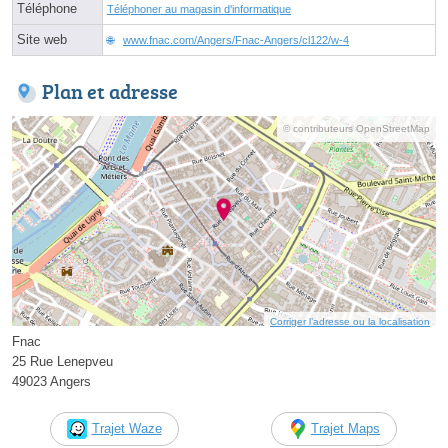
Téléphone
Téléphoner au magasin d'informatique
Site web
www.fnac.com/Angers/Fnac-Angers/cl122/w-4
Plan et adresse
© contributeurs OpenStreetMap
Corriger l’adresse ou la localisation
Fnac
25 Rue Lenepveu
49023 Angers
Trajet Waze
Trajet Maps