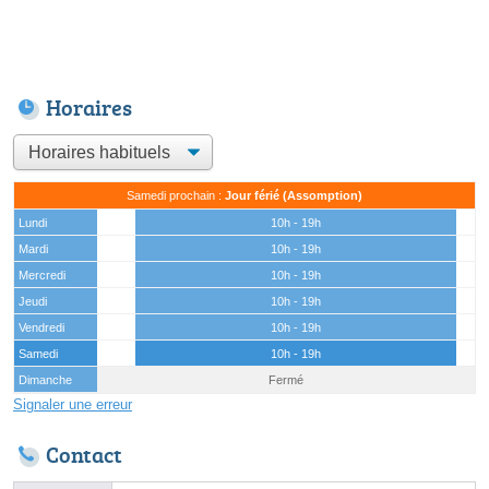
Horaires
Samedi prochain :
Jour férié (Assomption)
Lundi
10h - 19h
Mardi
10h - 19h
Mercredi
10h - 19h
Jeudi
10h - 19h
Vendredi
10h - 19h
Samedi
10h - 19h
Dimanche
Fermé
Signaler une erreur
Contact