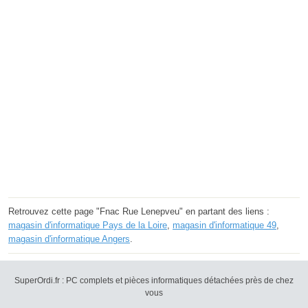
Retrouvez cette page "Fnac Rue Lenepveu" en partant des liens :
magasin d'informatique Pays de la Loire
,
magasin d'informatique 49
,
magasin d'informatique Angers
.
SuperOrdi.fr : PC complets et pièces informatiques détachées près de chez
vous