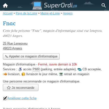
Accueil
>
Pays de la Loire
>
Maine-et-Loire
>
Angers
Fnac
Cette fiche présente "Fnac", magasin d'informatique situé
rue lenepveu
,
49023 Angers.
25 Rue Lenepveu
49023 Angers
📞 Appeler ce magasin d'informatique
Magasin d'informatique
-
Fermé, ouvre demain à 10h
Services :
accès
PMR
(parking, entrée adaptée)
,
CB acceptée
,
livraison
,
livraison le jour même
,
retrait en magasin
Une personne
recommande
ce magasin d'informatique.
Je recommande
Améliorer cette fiche