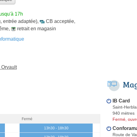
jusqu'à 17h
, entrée adaptée)
,
CB acceptée
,
même
,
retrait en magasin
formatique
 Orvault
Mag
IB Card
Saint-Herbla
940 mètres
Fermé, ouvr
Fermé
Conforam
13h30 - 18h30
Route de Va