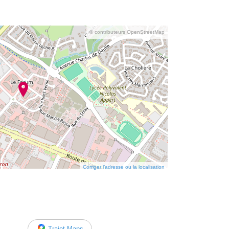
© contributeurs OpenStreetMap
Corriger l’adresse ou la localisation
Trajet Maps