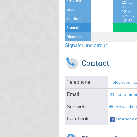
Mercredi
12h30
10h30 -
Jeudi
12h30
10h30 -
Vendredi
12h30
Samedi
Dimanche
Signaler une erreur
Contact
Téléphone
Téléphoner au
Email
recrutem
Site web
www.atlan
Facebook
facebook.