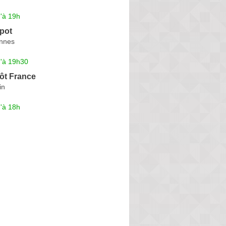
'à 19h
pot
nnes
u'à 19h30
ôt France
in
'à 18h