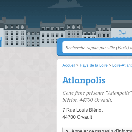
Accueil
>
Pays de la Loire
>
Loire-Atlan
Atlanpolis
Cette fiche présente "Atlanpolis
blériot
, 44700 Orvault.
7 Rue Louis Blériot
44700 Orvault
📞 Appeler ce magasin d'inform