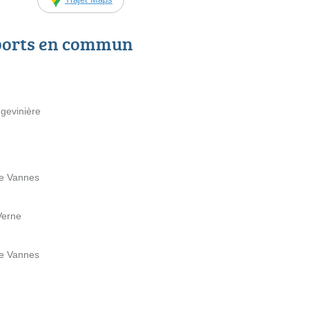
ports en commun
ngevinière
de Vannes
Verne
de Vannes