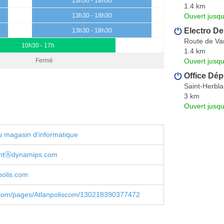
13h30 - 18h30
1.4 km
Ouvert jusqu
13h30 - 18h30
Electro De
13h30 - 18h30
Route de Va
10h30 - 17h
1.4 km
Ouvert jusq
Fermé
Office Dép
Saint-Herbla
3 km
Ouvert jusqu
 magasin d'informatique
entⓐdynamips.com
polis.com
com/pages/Atlanpoliscom/130218390377472