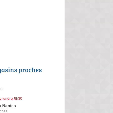
asins proches
in
e lundi à 8h30
a Nantes
nnes