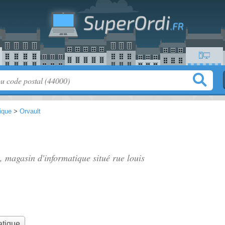
tique
>
Orvault
", magasin d'informatique situé
rue louis
atique