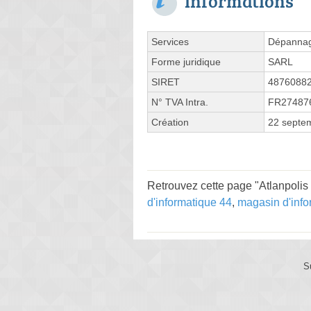
Informations
Services
Dépannage
Forme juridique
SARL
SIRET
4876088
N° TVA Intra.
FR27487
Création
22 septe
Retrouvez cette page "Atlanpolis 
d'informatique 44
,
magasin d'info
S