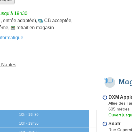
jusqu'à 19h30
, entrée adaptée)
,
CB acceptée
,
même
,
retrait en magasin
formatique
à Nantes
Mag
DXM Apple
Allée des T
605 mètres
Ouvert jusqu
10h - 19h30
Sdafr
10h - 19h30
Rue Coperni