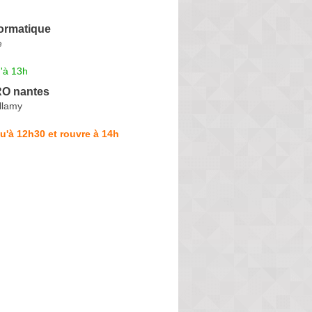
formatique
e
'à 13h
O nantes
llamy
u'à 12h30 et rouvre à 14h