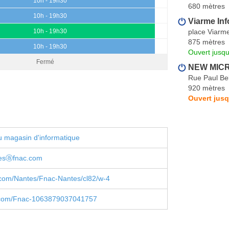
10h - 19h30
680 mètres
10h - 19h30
Viarme In
place Viarm
10h - 19h30
875 mètres
10h - 19h30
Ouvert jusqu
Fermé
NEW MICR
Rue Paul Be
920 mètres
Ouvert jusq
 magasin d'informatique
esⓐfnac.com
com/Nantes/Fnac-Nantes/cl82/w-4
.com/Fnac-1063879037041757