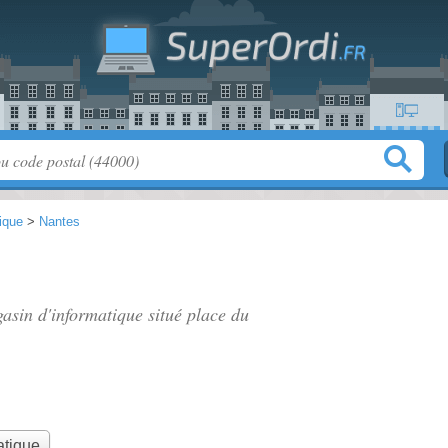
tique
>
Nantes
gasin d'informatique situé
place du
atique