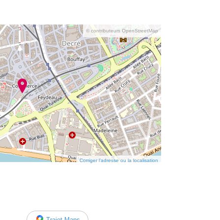
© contributeurs OpenStreetMap
Corriger l’adresse ou la localisation
Trajet Maps