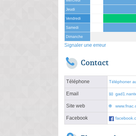
Mercredi
Jeudi
Vendredi
Samedi
Dimanche
Signaler une erreur
Contact
Téléphone
Téléphoner au
Email
gad1.nant
Site web
www.fnac.
Facebook
facebook