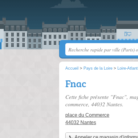
Accueil
>
Pays de la Loire
>
Loire-Atlan
Fnac
Cette fiche présente "Fnac", ma
commerce
, 44032 Nantes.
place du Commerce
44032 Nantes
📞 Appeler ce magasin d'inform