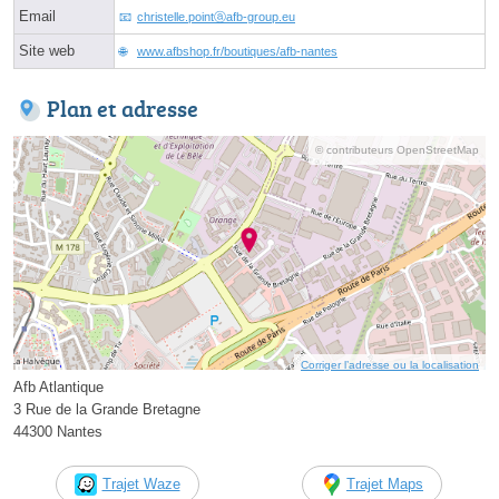
Email
christelle.pointⓐafb-group.eu
Site web
www.afbshop.fr/boutiques/afb-nantes
Plan et adresse
© contributeurs OpenStreetMap
Corriger l’adresse ou la localisation
Afb Atlantique
3 Rue de la Grande Bretagne
44300 Nantes
Trajet Waze
Trajet Maps