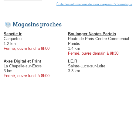
Éditer les informations de mon magasin d'informatique
Magasins proches
Senetic fr
Boulanger Nantes Paridis
Carquefou
Route de Paris Centre Commercial
1.2 km
Paridis
Fermé, ouvre lundi à 9h00
1.4 km
Fermé, ouvre demain à 9h30
Axes Digital et Print
I.E.R
La Chapelle-sur-Erdre
Sainte-Luce-sur-Loire
3 km
3.3 km
Fermé, ouvre lundi à 8h00