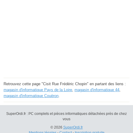
Retrouvez cette page "Cisit Rue Frédéric Chopin" en partant des liens :
magasin d'informatique Pays de la Loire
,
magasin d'informatique 44
,
magasin d'informatique Couëron
.
SuperOrdi.fr : PC complets et pièces informatiques détachées près de chez
vous
© 2026
SuperOrdi.fr
Mentions légales
-
Contact
-
Inscription gratuite