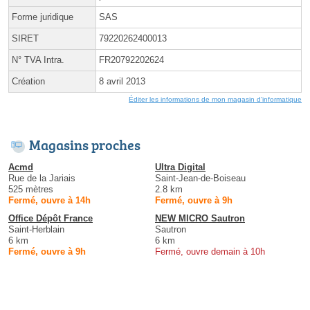
Forme juridique
SAS
SIRET
79220262400013
N° TVA Intra.
FR20792202624
Création
8 avril 2013
Éditer les informations de mon magasin d'informatique
Magasins proches
Acmd
Ultra Digital
Rue de la Jariais
Saint-Jean-de-Boiseau
525 mètres
2.8 km
Fermé, ouvre à 14h
Fermé, ouvre à 9h
Office Dépôt France
NEW MICRO Sautron
Saint-Herblain
Sautron
6 km
6 km
Fermé, ouvre à 9h
Fermé, ouvre demain à 10h