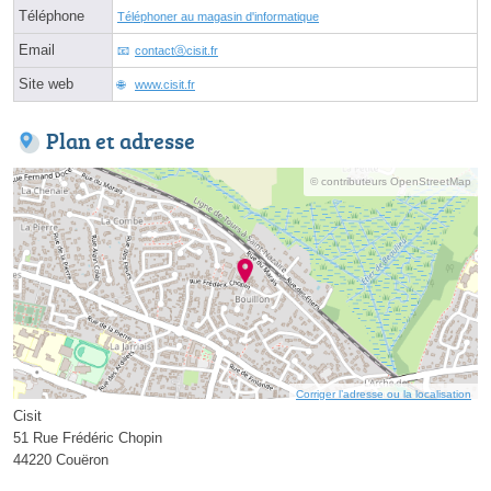
Téléphone
Téléphoner au magasin d'informatique
Email
contactⓐcisit.fr
Site web
www.cisit.fr
Plan et adresse
© contributeurs OpenStreetMap
Corriger l’adresse ou la localisation
Cisit
51 Rue Frédéric Chopin
44220 Couëron