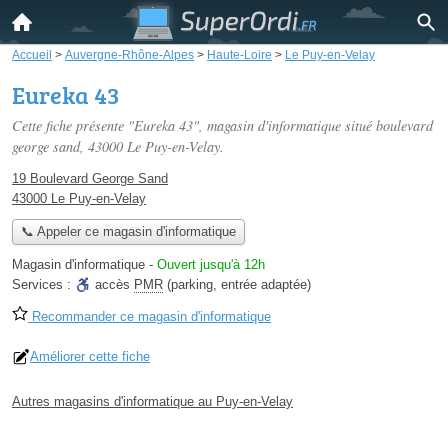
Accueil
>
Auvergne-Rhône-Alpes
>
Haute-Loire
>
Le Puy-en-Velay
Eureka 43
Cette fiche présente "Eureka 43", magasin d'informatique situé
boulevard
george sand
, 43000 Le Puy-en-Velay.
19 Boulevard George Sand
43000 Le Puy-en-Velay
📞 Appeler ce magasin d'informatique
Magasin d'informatique
-
Ouvert jusqu'à 12h
Services :
accès
PMR
(parking, entrée adaptée)
Recommander ce magasin d'informatique
Améliorer cette fiche
Autres magasins d'informatique au Puy-en-Velay