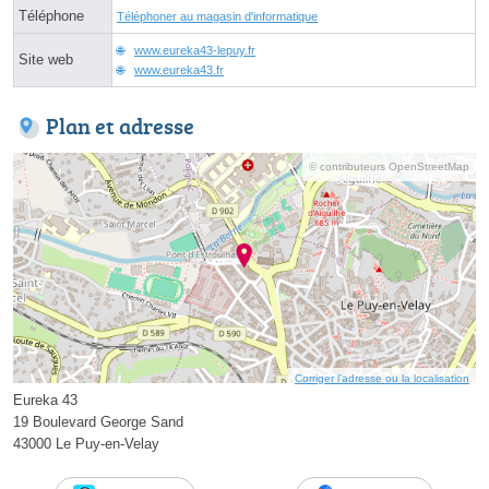
Téléphone
Téléphoner au magasin d'informatique
www.eureka43-lepuy.fr
Site web
www.eureka43.fr
Plan et adresse
© contributeurs OpenStreetMap
Corriger l’adresse ou la localisation
Eureka 43
19 Boulevard George Sand
43000 Le Puy-en-Velay