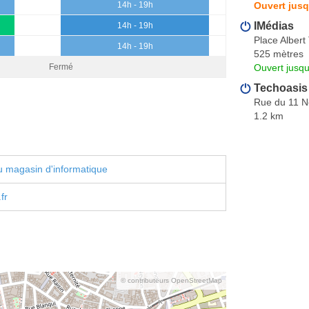
Ouvert jusq
14h - 19h
IMédias
14h - 19h
Place Alber
14h - 19h
525 mètres
Ouvert jusqu
Fermé
Techoasis
Rue du 11 
1.2 km
 magasin d'informatique
fr
© contributeurs OpenStreetMap