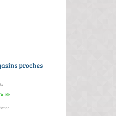
asins proches
ta
'à 19h
lotton