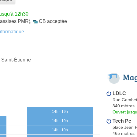
jusqu'à 12h30
 assises PMR)
,
CB acceptée
formatique
 Saint-Étienne
Mag
LDLC
Rue Gambet
340 mètres
Ouvert jusqu
14h - 19h
Tech Pc
14h - 19h
place Jean P
14h - 19h
465 mètres