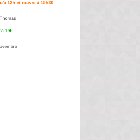
u'à 12h et rouvre à 15h30
t Thomas
'à 19h
Novembre