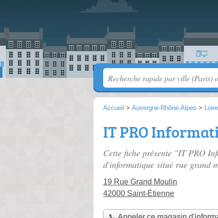
Accueil
>
Auvergne-Rhône-Alpes
>
Loire
IT PRO Informat
Cette fiche présente "IT PRO I
d'informatique situé
rue grand 
19 Rue Grand Moulin
42000 Saint-Étienne
📞 Appeler ce magasin d'inform