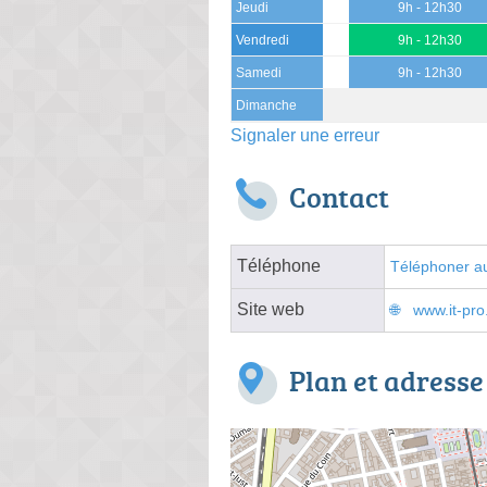
Jeudi
9h - 12h30
Vendredi
9h - 12h30
Samedi
9h - 12h30
Dimanche
Signaler une erreur
Contact
Téléphone
Téléphoner au
Site web
www.it-pro.
Plan et adresse