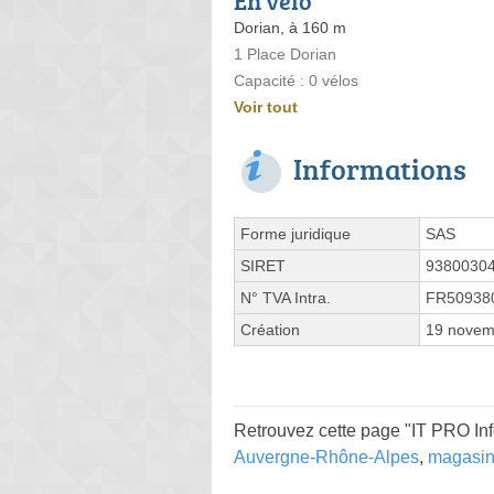
En vélo
Dorian, à 160 m
1 Place Dorian
Capacité : 0 vélos
Voir tout
Informations
Forme juridique
SAS
SIRET
9380030
N° TVA Intra.
FR50938
Création
19 novem
Retrouvez cette page "IT PRO In
Auvergne-Rhône-Alpes
,
magasin 