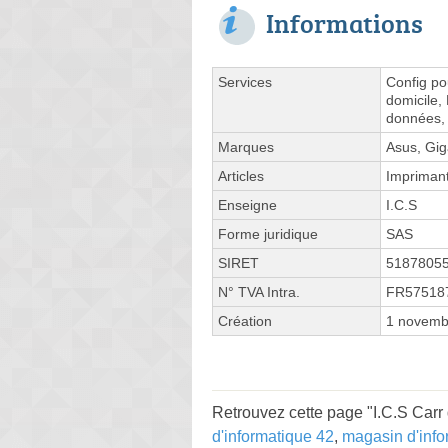
Informations
Services
Config po
domicile,
données, 
Marques
Asus, Gig
Articles
Impriman
Enseigne
I.C.S
Forme juridique
SAS
SIRET
5187805
N° TVA Intra.
FR57518
Création
1 novemb
Retrouvez cette page "I.C.S Carr d
d'informatique 42
,
magasin d'info