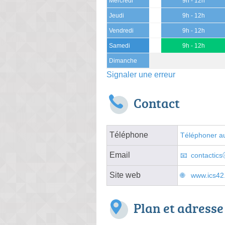
Mercredi
9h - 12h
Jeudi
9h - 12h
Vendredi
9h - 12h
Samedi
9h - 12h
Dimanche
Signaler une erreur
Contact
Téléphone
Téléphoner au
Email
contactics
Site web
www.ics42.
Plan et adresse