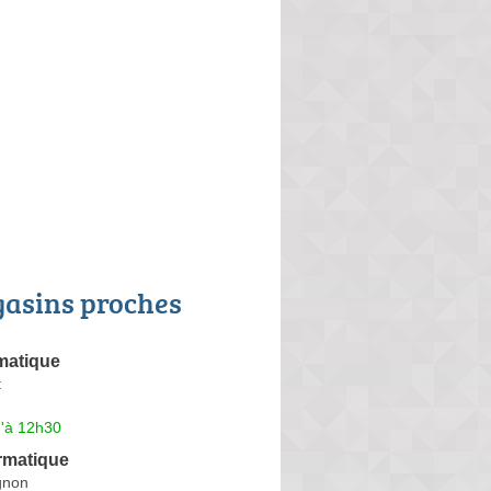
asins proches
matique
t
u'à 12h30
ormatique
gnon