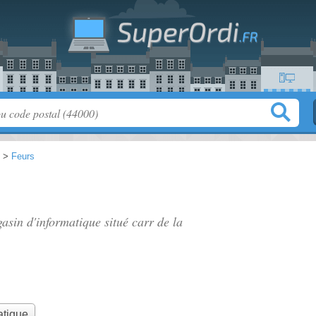
>
Feurs
gasin d'informatique situé
carr de la
atique