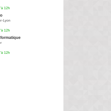
'à 12h
ro
ur-Lyon
'à 12h
nformatique
er
'à 12h