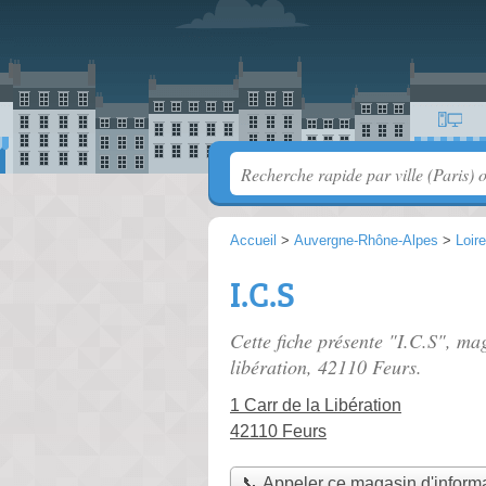
Accueil
>
Auvergne-Rhône-Alpes
>
Loire
I.C.S
Cette fiche présente "I.C.S", ma
libération
, 42110 Feurs.
1 Carr de la Libération
42110 Feurs
📞 Appeler ce magasin d'inform