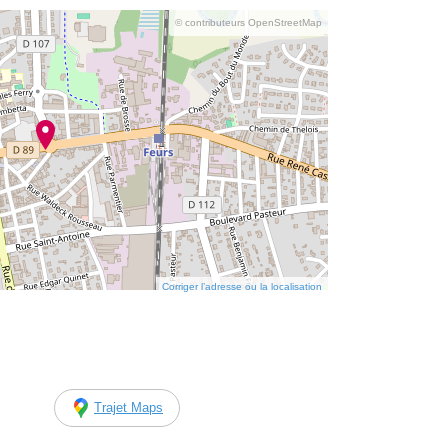
© contributeurs OpenStreetMap
Corriger l’adresse ou la localisation
Trajet Maps