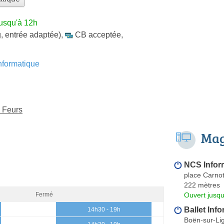
jusqu'à 12h
, entrée adaptée)
,
CB acceptée
,
formatique
à Feurs
Mag
NCS Infor
place Carno
222 mètres
Ouvert jusq
Fermé
Ballet Inf
14h30 - 19h
Boën-sur-Li