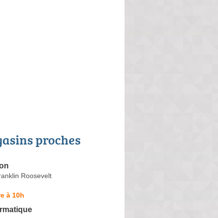
asins proches
ron
anklin Roosevelt
e à 10h
ormatique