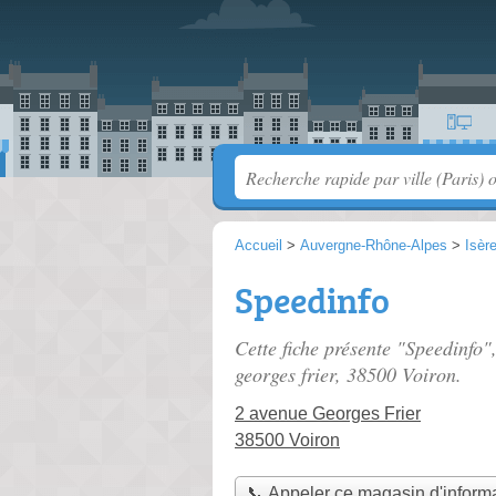
Accueil
>
Auvergne-Rhône-Alpes
>
Isèr
Speedinfo
Cette fiche présente "Speedinfo"
georges frier
, 38500 Voiron.
2 avenue Georges Frier
38500 Voiron
📞 Appeler ce magasin d'inform