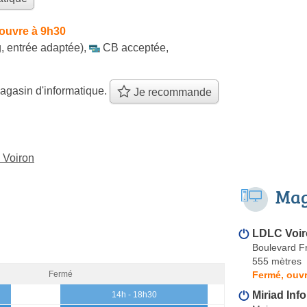
ouvre à 9h30
, entrée adaptée)
,
CB acceptée
,
agasin d'informatique.
Je recommande
 Voiron
Mag
LDLC Voi
Boulevard Fr
555 mètres
Fermé, ouvr
Fermé
Miriad Inf
14h - 18h30