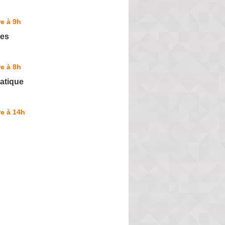
e à 9h
ces
e à 8h
atique
e à 14h