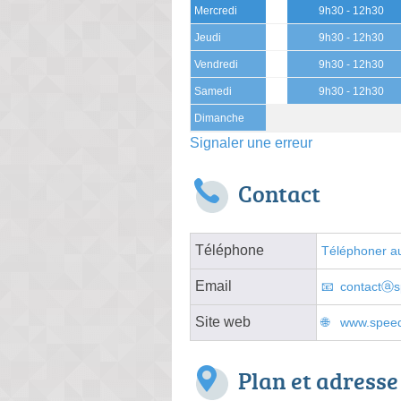
Mercredi
9h30 - 12h30
Jeudi
9h30 - 12h30
Vendredi
9h30 - 12h30
Samedi
9h30 - 12h30
Dimanche
Signaler une erreur
Contact
Téléphone
Téléphoner au
Email
contactⓐsp
Site web
www.speedi
Plan et adresse