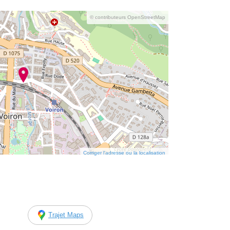
© contributeurs OpenStreetMap
Corriger l’adresse ou la localisation
Trajet Maps