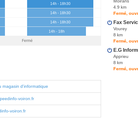
Moirans
14h - 18h30
4.9 km
Fermé, ouvr
14h - 18h30
Fax Servi
14h - 18h30
Vourey
14h - 18h
8 km
Fermé, ouvr
Fermé
E.G Inform
Apprieu
8 km
Fermé, ouvr
 magasin d'informatique
eedinfo-voiron.fr
nfo-voiron.fr