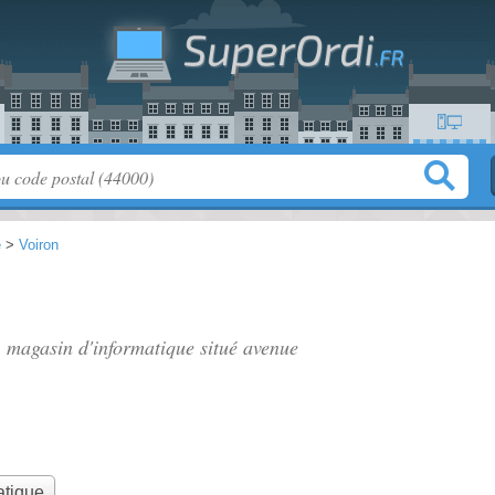
e
>
Voiron
, magasin d'informatique situé
avenue
atique