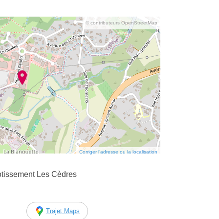
© contributeurs OpenStreetMap
Corriger l’adresse ou la localisation
otissement Les Cèdres
Trajet Maps