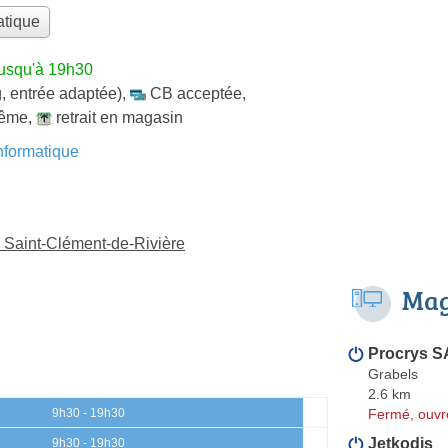
atique
jusqu'à 19h30
, entrée adaptée)
,
CB acceptée
,
même
,
retrait en magasin
formatique
à Saint-Clément-de-Rivière
Mag
Procrys 
Grabels
2.6 km
Fermé, ouvr
9h30 - 19h30
Jetkodis
9h30 - 19h30