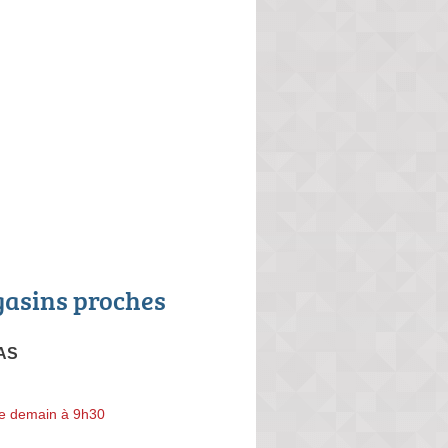
asins proches
SAS
e demain à 9h30