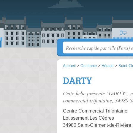
Accueil
>
Occitanie
>
Hérault
>
Saint-Cl
DARTY
Cette fiche présente "DARTY", m
commercial trifontaine
, 34980 S
Centre Commercial Trifontaine
Lotissement Les Cèdres
34980 Saint-Clément-de-Rivière